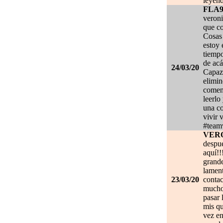
leyénd
FLA
veroni
que co
Cosas 
estoy
tiempo
de acá
24/03/20
Capaz 
elimin
coment
leerlo
una co
vivir 
#team
VER
despué
aquí!!
grand
lament
23/03/20
contac
mucho.
pasar 
mis qu
vez en