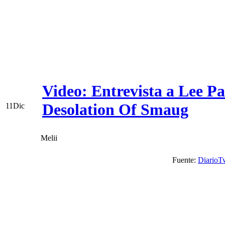
Video: Entrevista a Lee Pa
Desolation Of Smaug
11
Dic
Melii
Fuente:
DiarioTw