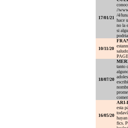
conoce
//www.
/4/lun
17/01/21
hace u
no la 
si alg
podria
FRA
estan
10/11/20
salud
PAG
MER
tanto 
alguno
adoles
18/07/20
escrib
nombre
promet
coment
ARI-
esta p
todaví
16/05/20
hayan 
fics. 