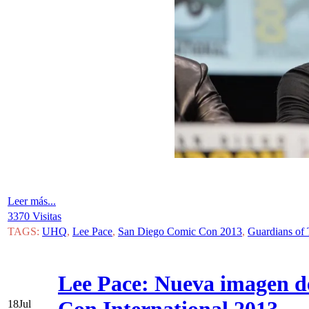
Leer más...
3370 Visitas
TAGS:
UHQ
,
Lee Pace
,
San Diego Comic Con 2013
,
Guardians of
Lee Pace: Nueva imagen d
18
Jul