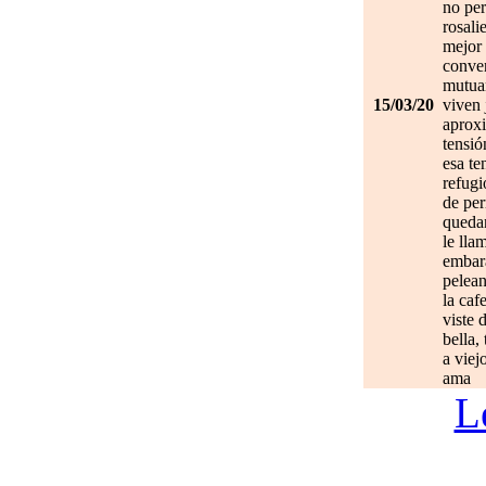
no per
rosali
mejor 
conve
mutuam
15/03/20
viven 
aprox
tensió
esa te
refugi
de per
quedan
le lla
embar
pelean
la caf
viste 
bella,
a viej
ama
L