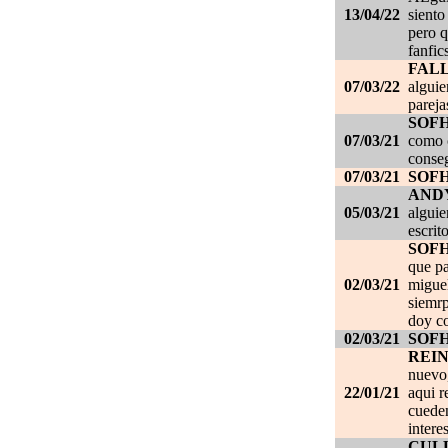
13/04/22
siento
pero q
fanfic
FAL
07/03/22
alguie
pareja
SOF
07/03/21
como c
conseg
07/03/21
SOF
AND
05/03/21
alguie
escrit
SOF
que pa
02/03/21
migue
siemrp
doy co
02/03/21
SOF
REI
nuevo,
22/01/21
aqui r
cueden
intere
CUL