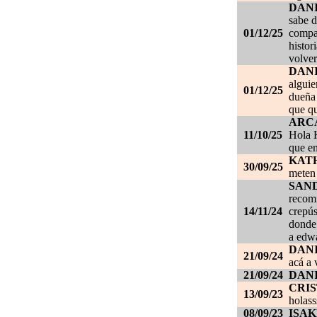
DAN
sabe d
01/12/25
compañ
histor
volver
DAN
alguie
01/12/25
dueña 
que qu
ARC
11/10/25
Hola K
que en
KAT
30/09/25
meten 
SAN
recom
14/11/24
crepús
donde
a edwa
DANI
21/09/24
acá a 
21/09/24
DANI
CRI
13/09/23
holass
08/09/23
ISAK