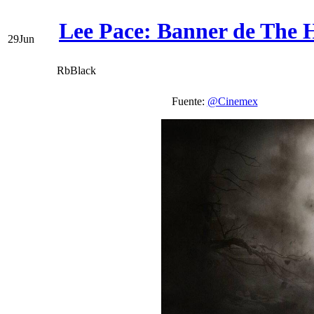
Lee Pace: Banner de The 
29
Jun
RbBlack
Fuente:
@Cinemex
Ví