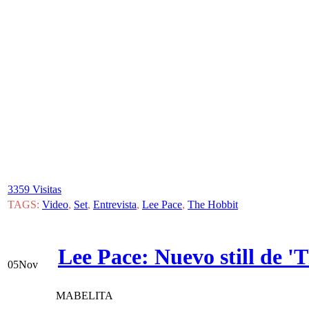
3359 Visitas
TAGS:
Video
,
Set
,
Entrevista
,
Lee Pace
,
The Hobbit
Lee Pace: Nuevo still de 
05
Nov
MABELITA