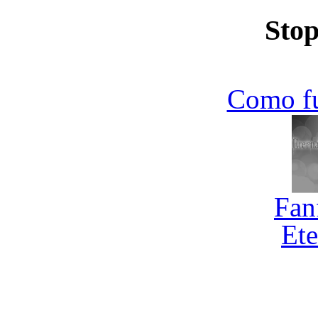
Stop
Como f
Fan
Ete