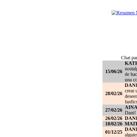
Chat par
KAT
nostal
15/06/26
de hac
una c
DANI
crear 
28/02/26
deseen
fanfic
AIN
27/02/26
Dani!
26/02/26
DANI
18/02/26
MAI
DAN
01/12/25
alguie