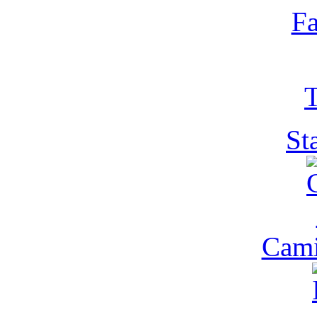
Fa
T
St
Cam