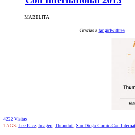
Con International 2013
MABELITA
Gracias a
fangirlwithtea
V
4222 Visitas
TAGS:
Lee Pace
,
Imagen
,
Thranduil
,
San Diego Comic-Con Internat