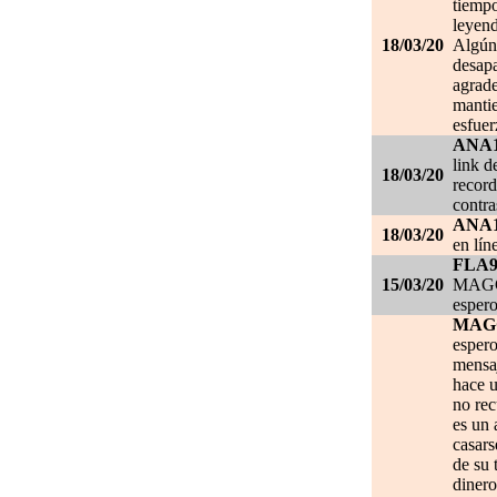
tiempo
leyend
18/03/20
Algún 
desapa
agrade
mantie
esfuer
ANA
link d
18/03/20
record
contra
ANA
18/03/20
en lín
FLA
15/03/20
MAGGI
espero
MAG
espero
mensa
hace u
no re
es un 
casars
de su 
dinero