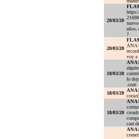
mando
FLA
https:
21698
20/03/20
nuevo 
años, 
?
FLA
ANA1
20/03/20
record
voy a 
ANA
alguie
18/03/20
conmig
lo de
.com
ANA
18/03/20
corazó
ANA
comuni
18/03/20
creado
compar
cast d
ANA
comen