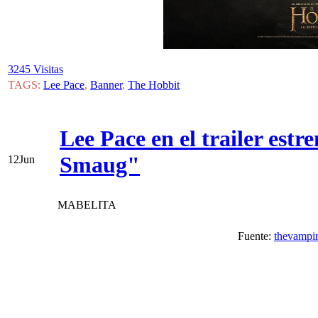
3245 Visitas
TAGS:
Lee Pace
,
Banner
,
The Hobbit
Lee Pace en el trailer est
Smaug"
12
Jun
MABELITA
Fuente:
thevampi