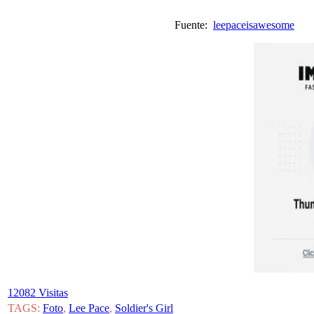
Fuente:
leepaceisawesome
V
12082 Visitas
TAGS:
Foto
,
Lee Pace
,
Soldier's Girl