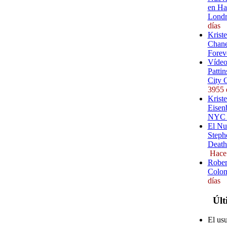
en Ha
Londr
días
Krist
Chane
Forev
Vídeo
Pattin
City 
3955 
Kriste
Eisenb
NYC (
El Nu
Steph
Death
Hace
Rober
Colom
días
Últ
El us