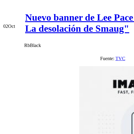
Nuevo banner de Lee Pace
La desolación de Smaug"
02
Oct
RbBlack
Fuente:
TVC
V