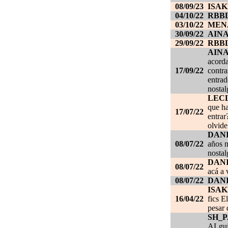
08/09/23
ISAK
04/10/22
RBB
03/10/22
MEN
30/09/22
AIN
29/09/22
RBB
AIN
acorda
17/09/22
contra
entrad
nostal
LEC
que ha
17/07/22
entrar
olvide
DANI
08/07/22
años m
nostal
DANI
08/07/22
acá a 
08/07/22
DANI
ISAK
16/04/22
fics E
pesar 
SH_
ALgui