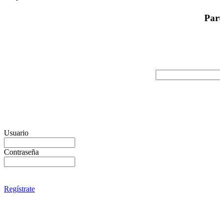
Par
Usuario
Contraseña
Regístrate