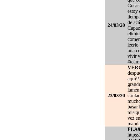
Cosas 
estoy
tiempo
de acá
24/03/20
Capaz 
elimin
coment
leerlo
una co
vivir 
#team
VER
despué
aquí!!
grand
lament
23/03/20
contac
mucho.
pasar 
mis qu
vez en
mando
FLA
https: