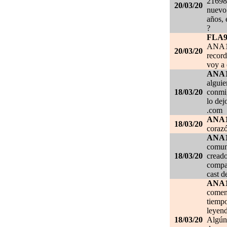
21698
20/03/20
nuevo 
años, 
?
FLA
ANA1
20/03/20
record
voy a 
ANA
alguie
18/03/20
conmig
lo de
.com
ANA
18/03/20
corazó
ANA
comuni
18/03/20
creado
compar
cast d
ANA
comen
tiempo
leyend
18/03/20
Algún 