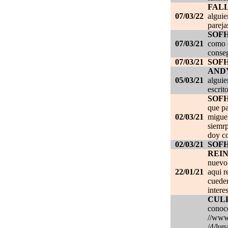
FAL
07/03/22
alguie
pareja
SOF
07/03/21
como c
conseg
07/03/21
SOF
AND
05/03/21
alguie
escrit
SOF
que pa
02/03/21
migue
siemrp
doy co
02/03/21
SOF
REI
nuevo,
22/01/21
aqui r
cueden
intere
CUL
conoce
//www.
/4/lun