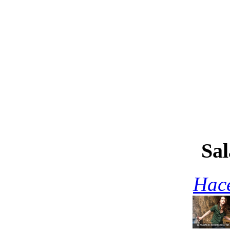
Sal
Hace