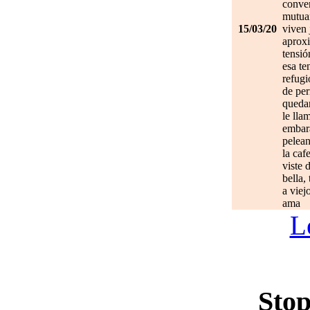
conve
mutuam
15/03/20
viven 
aprox
tensió
esa te
refugi
de per
quedan
le lla
embar
pelean
la caf
viste 
bella,
a viej
ama
L
Stop