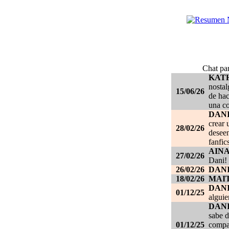
Chat par
KAT
nostal
15/06/26
de hac
una c
DANI
crear 
28/02/26
deseen
fanfic
AIN
27/02/26
Dani!
26/02/26
DANI
18/02/26
MAI
DAN
01/12/25
alguie
DAN
sabe d
01/12/25
compañ