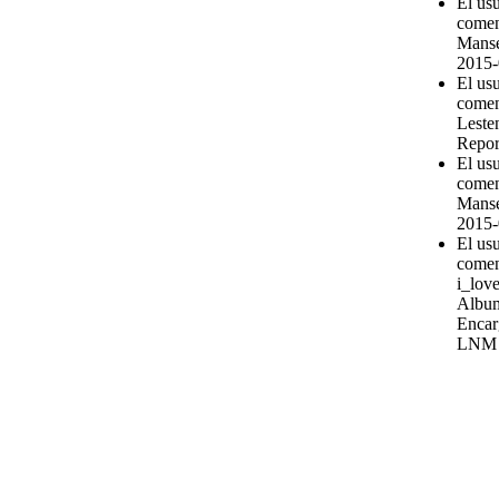
El us
comen
Manse
2015-
El us
comen
Leste
Repor
El us
comen
Manse
2015-
El us
comen
i_love
Album
Encar
LNM