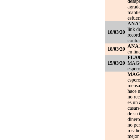
desapa
agrade
mantie
esfuer
ANA
link d
18/03/20
record
contra
ANA
18/03/20
en lín
FLA
15/03/20
MAGGI
espero
MAG
espero
mensa
hace u
no re
es un 
casars
de su 
dinero
no per
rosali
mejor 