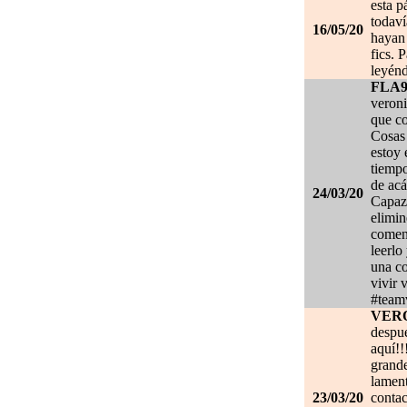
esta p
todaví
16/05/20
hayan 
fics. 
leyénd
FLA
veroni
que co
Cosas 
estoy
tiempo
de acá
24/03/20
Capaz 
elimin
coment
leerlo
una co
vivir 
#team
VER
despué
aquí!!
grand
lament
23/03/20
contac