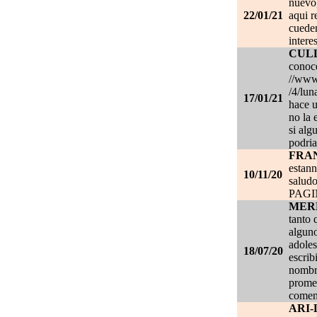
nuevo,
22/01/21
aqui r
cueden
intere
CUL
conoce
//www.
/4/lun
17/01/21
hace u
no la 
si alg
podria
FRA
estan
10/11/20
salud
PAG
MER
tanto 
alguno
adoles
18/07/20
escrib
nombre
promet
coment
ARI-