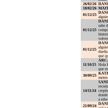
26/02/26
DANI
18/02/26
MAI
DAN
01/12/25
alguie
DAN
sabe d
01/12/25
compañ
histor
volver
DAN
alguie
01/12/25
dueña 
que qu
ARC
11/10/25
Hola K
que en
KAT
30/09/25
meten 
SAN
recom
14/11/24
crepús
donde
a edwa
DANI
21/09/24
acá a 