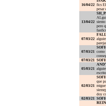
ISAK
16/04/22
fics E
pesar 
SH_
ALgui
13/04/22
siento
pero q
fanfic
FAL
07/03/22
alguie
pareja
SOF
07/03/21
como c
conseg
07/03/21
SOF
AND
05/03/21
alguie
escrit
SOF
que pa
02/03/21
migue
siemrp
doy co
02/03/21
SOF
REI