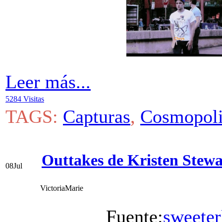
Leer más...
5284 Visitas
TAGS:
Capturas
,
Cosmopoli
Outtakes de Kristen Stew
08
Jul
VictoriaMarie
Fuente:
sweeter