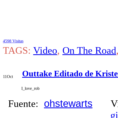
4598 Visitas
TAGS:
Video
,
On The Road
Outtake Editado de Kriste
11
Oct
I_love_rob
ohstewarts
Fuente:
Vi
g