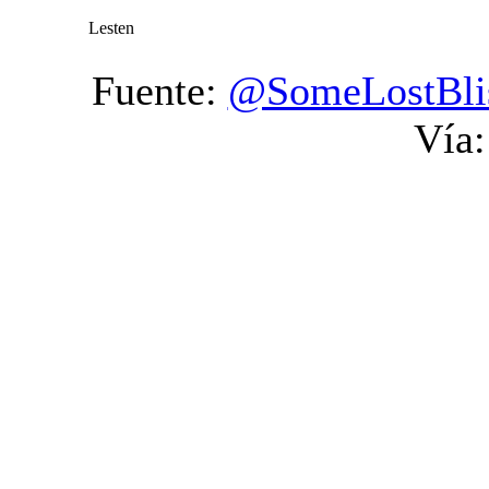
Lesten
Fuente:
@SomeLostBli
Vía