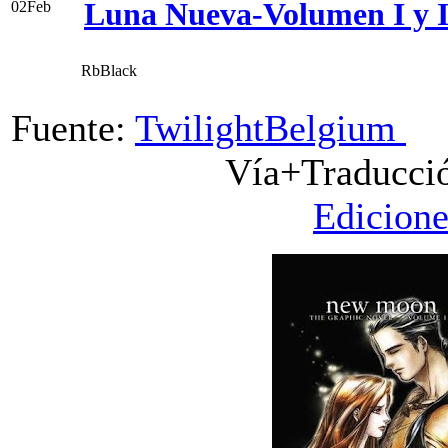
Luna Nueva-Volumen I y I
02
Feb
RbBlack
Fuente:
TwilightBelgium
Vía+Traducci
Edicione