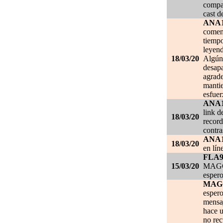
compar
cast d
ANA
comen
tiempo
leyend
18/03/20
Algún 
desapa
agrade
mantie
esfuer
ANA
link d
18/03/20
record
contra
ANA
18/03/20
en lín
FLA
15/03/20
MAGGI
espero
MAG
espero
mensa
hace u
no re