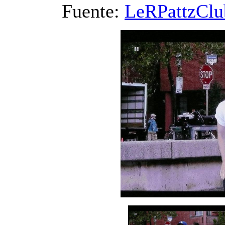
Fuente:
LeRPattzCl