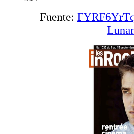
Fuente:
FYRF6YrTq
Luna