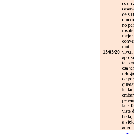
es un 
casars
de su 
dinero
no per
rosali
mejor 
conve
mutuam
15/03/20
viven 
aprox
tensió
esa te
refugi
de per
quedan
le lla
embar
pelean
la caf
viste 
bella,
a viej
ama