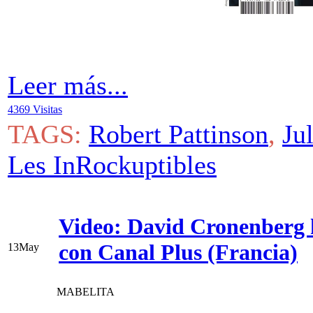
Leer más...
4369 Visitas
TAGS:
Robert Pattinson
,
Ju
Les InRockuptibles
Video: David Cronenberg h
con Canal Plus (Francia)
13
May
MABELITA