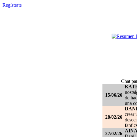
Regístrate
Chat par
KAT
nostal
15/06/26
de hac
una c
DANI
crear 
28/02/26
deseen
fanfic
AIN
27/02/26
Dani!