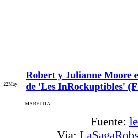
Robert y Julianne Moore e
de 'Les InRockuptibles' (
22
May
MABELITA
Fuente:
l
Via:
LaSagaRobs