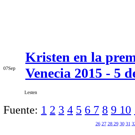
Kristen en la prem
Venecia 2015 - 5 d
07
Sep
Lesten
Fuente:
1
2
3
4
5
6
7
8
9
10
26
27
28
29
30
31
3