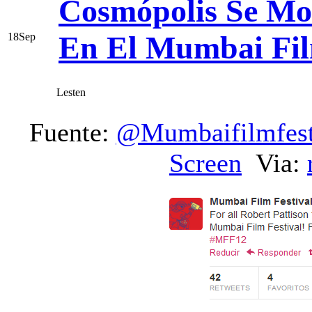
Cosmópolis Se Mo
En El Mumbai Fil
18
Sep
Lesten
Fuente:
@Mumbaifilmfes
Screen
Via: