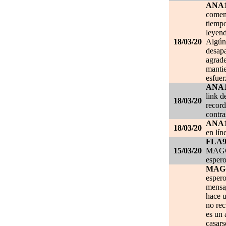
ANA
comen
tiempo
leyend
18/03/20
Algún 
desapa
agrade
mantie
esfuer
ANA
link d
18/03/20
record
contra
ANA
18/03/20
en lín
FLA
15/03/20
MAGGI
espero
MAG
espero
mensa
hace u
no re
es un 
casars