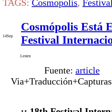
TAGS:
Cosmopolis
,
Festiva
Cosmópolis Está E
Festival Internac
14
Sep
Lesten
Fuente:
article
Via+Traducción+Captura
¡¡ 18th Festival Inter