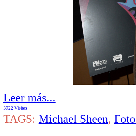
Leer más...
3922 Visitas
TAGS:
Michael Sheen
,
Foto