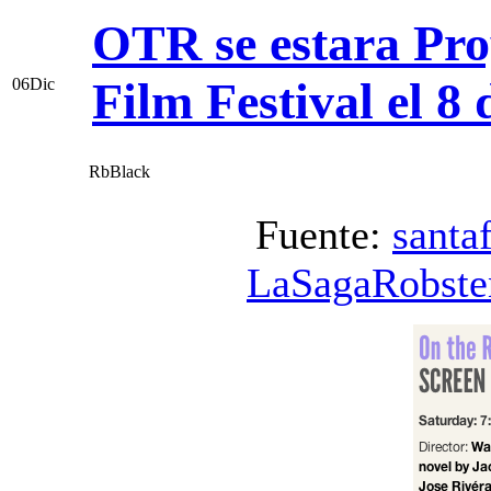
OTR se estara Pro
Film Festival el 8
06
Dic
RbBlack
Fuente:
santa
LaSagaRobste