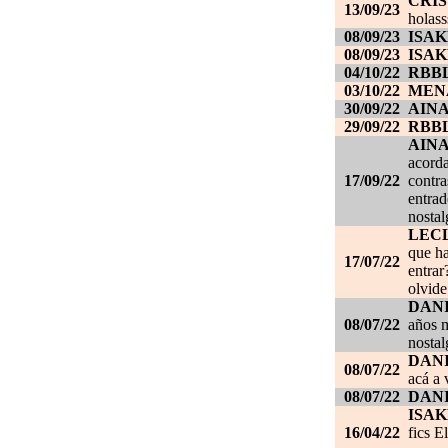
CRI
13/09/23
holass
08/09/23
ISAK
08/09/23
ISAK
04/10/22
RBB
03/10/22
MEN
30/09/22
AIN
29/09/22
RBB
AIN
acorda
17/09/22
contra
entrad
nostal
LEC
que ha
17/07/22
entrar
olvide
DANI
08/07/22
años m
nostal
DANI
08/07/22
acá a 
08/07/22
DANI
ISAK
16/04/22
fics E