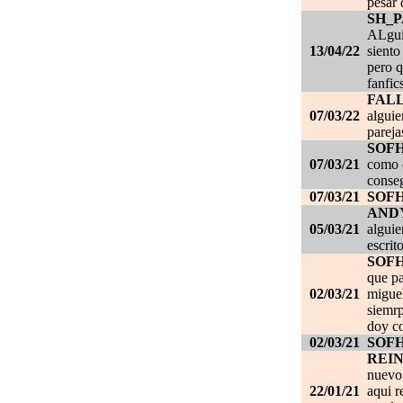
pesar 
SH_
ALgui
13/04/22
siento
pero q
fanfic
FAL
07/03/22
alguie
pareja
SOF
07/03/21
como c
conseg
07/03/21
SOF
AND
05/03/21
alguie
escrit
SOF
que pa
02/03/21
migue
siemrp
doy co
02/03/21
SOF
REI
nuevo,
22/01/21
aqui r