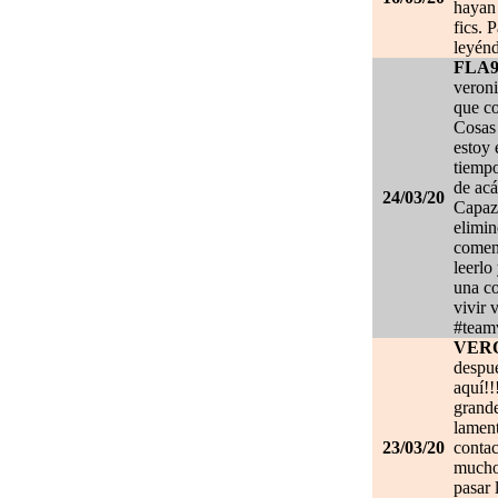
hayan 
fics. 
leyénd
FLA
veroni
que co
Cosas 
estoy
tiempo
de acá
24/03/20
Capaz 
elimin
coment
leerlo
una co
vivir 
#team
VER
despué
aquí!!
grand
lament
23/03/20
contac
mucho.
pasar 