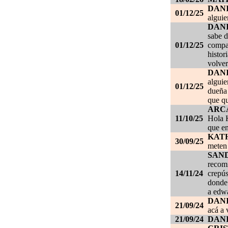
DAN
01/12/25
alguie
DAN
sabe d
01/12/25
compañ
histor
volver
DAN
alguie
01/12/25
dueña 
que qu
ARC
11/10/25
Hola K
que en
KAT
30/09/25
meten 
SAN
recom
14/11/24
crepús
donde
a edwa
DANI
21/09/24
acá a 
21/09/24
DANI