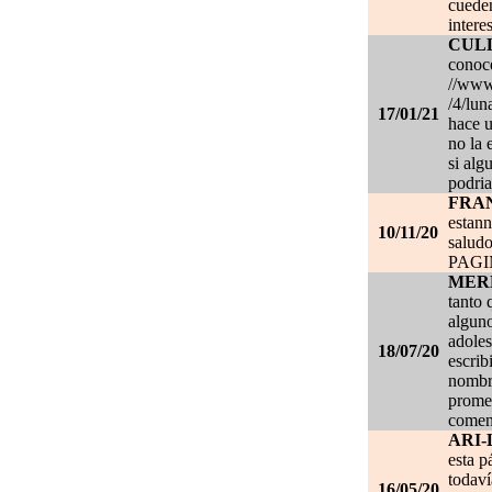
cueden
intere
CUL
conoce
//www.
/4/lun
17/01/21
hace u
no la 
si alg
podria
FRA
estan
10/11/20
salud
PAG
MER
tanto 
alguno
adoles
18/07/20
escrib
nombre
promet
coment
ARI-
esta p
todaví
16/05/20