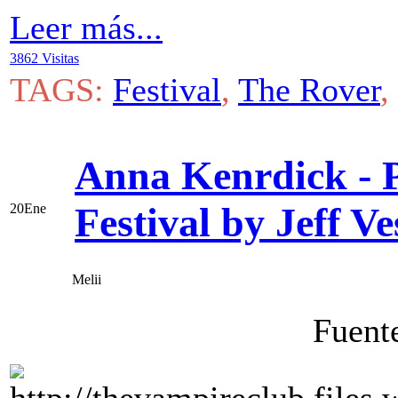
Leer más...
3862 Visitas
TAGS:
Festival
,
The Rover
,
Anna Kenrdick - P
Festival by Jeff 
20
Ene
Melii
Fuent