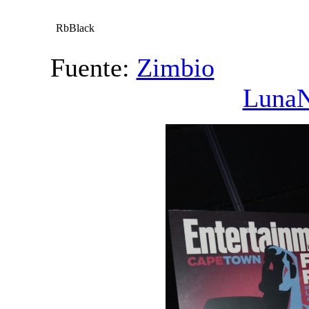
RbBlack
Fuente:
Zimbio
V
Luna