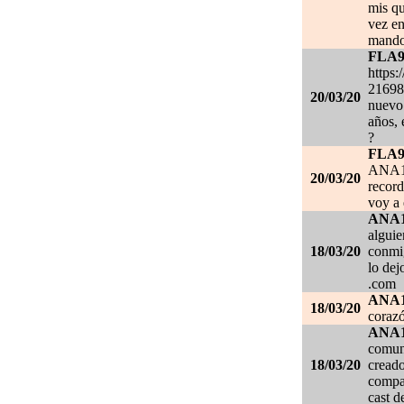
mis qu
vez en
mando
FLA
https:
21698
20/03/20
nuevo 
años, 
?
FLA
ANA1
20/03/20
record
voy a 
ANA
alguie
18/03/20
conmig
lo de
.com
ANA
18/03/20
corazó
ANA
comuni
18/03/20
creado
compar
cast d