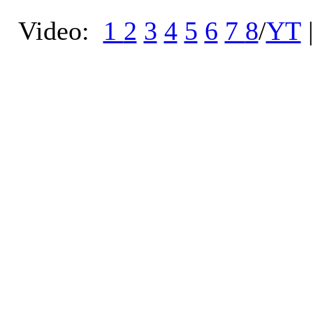
Video:
1
2
3
4
5
6
7
8
/
YT