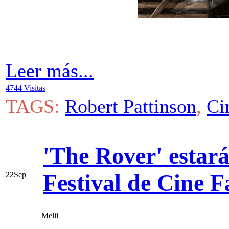
Leer más...
4744 Visitas
TAGS:
Robert Pattinson
,
Ci
'The Rover' estará
Festival de Cine F
22
Sep
Melii