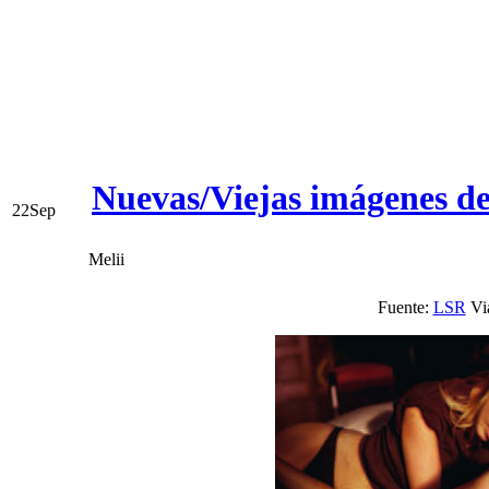
Nuevas/Viejas imágenes d
22
Sep
Melii
Fuente:
LSR
Vi