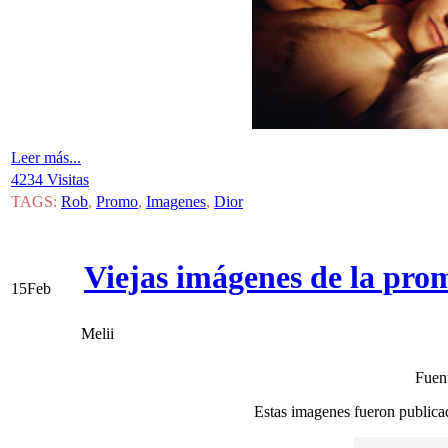
Leer más...
4234 Visitas
TAGS:
Rob
,
Promo
,
Imagenes
,
Dior
Viejas imágenes de la pr
15
Feb
Melii
Fuen
Estas imagenes fueron publica