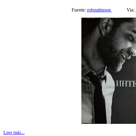
Fuente:
robpattinson
Via:
Leer más...