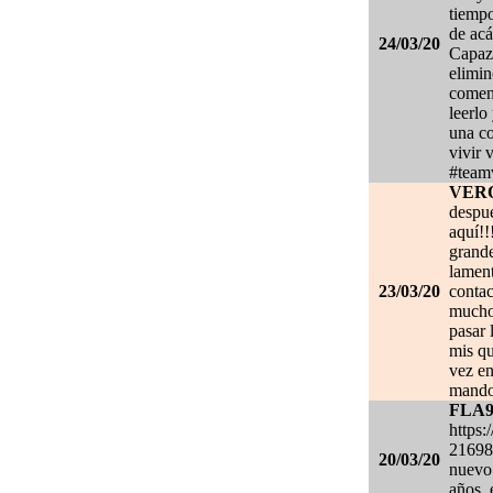
tiempo
de acá
24/03/20
Capaz 
elimin
coment
leerlo
una co
vivir 
#team
VER
despué
aquí!!
grand
lament
23/03/20
contac
mucho.
pasar 
mis qu
vez en
mando
FLA
https:
21698
20/03/20
nuevo 
años, 