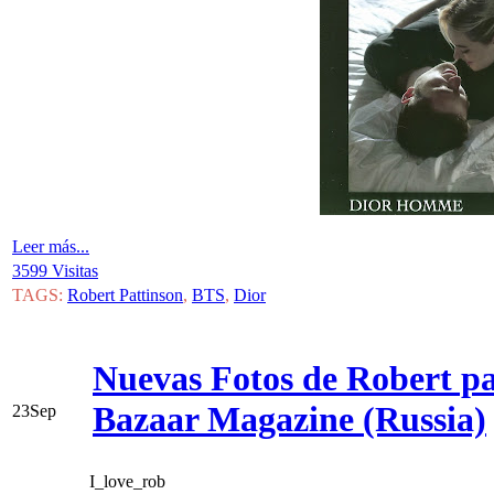
Leer más...
3599 Visitas
TAGS:
Robert Pattinson
,
BTS
,
Dior
Nuevas Fotos de Robert p
Bazaar Magazine (Russia)
23
Sep
I_love_rob