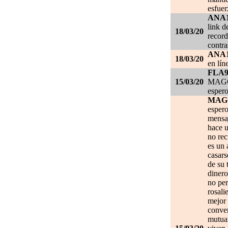
esfuer
ANA
link d
18/03/20
record
contra
ANA
18/03/20
en lín
FLA
15/03/20
MAGGI
espero
MAG
espero
mensa
hace u
no re
es un 
casars
de su 
dinero
no per
rosali
mejor 
conve
mutuam