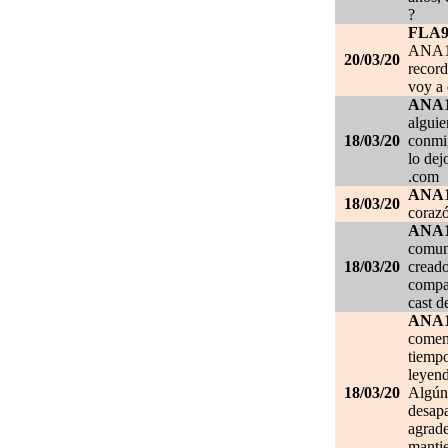
?
FLA
ANA1
20/03/20
record
voy a 
ANA
alguie
18/03/20
conmig
lo de
.com
ANA
18/03/20
corazó
ANA
comuni
18/03/20
creado
compar
cast d
ANA
comen
tiempo
leyend
18/03/20
Algún 
desapa
agrade
mantie