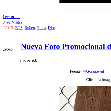
Leer más...
3492 Visitas
TAGS:
BTS
,
Robert
,
Fotos
,
Dior
Nueva Foto Promocional d
29
Sep
I_love_rob
Fuente:
@Gossipgyal
V
Clic en la imag