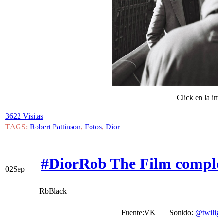
Click en la i
3622 Visitas
TAGS:
Robert Pattinson
,
Fotos
,
Dior
#DiorRob The Film comple
02
Sep
RbBlack
Fuente:
VK Sonido:
@twili