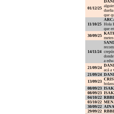
DAN
alguie
01/12/25
dueña 
que qu
ARC
11/10/25
Hola K
que en
KAT
30/09/25
meten 
SAN
recom
14/11/24
crepús
donde
a edwa
DANI
21/09/24
acá a 
21/09/24
DANI
CRI
13/09/23
holass
08/09/23
ISAK
08/09/23
ISAK
04/10/22
RBB
03/10/22
MEN
30/09/22
AIN
29/09/22
RBB