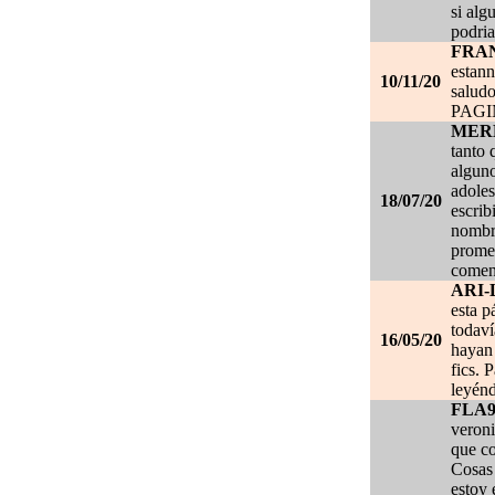
si alg
podria
FRA
estan
10/11/20
salud
PAG
MER
tanto 
alguno
adoles
18/07/20
escrib
nombre
promet
coment
ARI-
esta p
todaví
16/05/20
hayan 
fics. 
leyénd
FLA
veroni
que co
Cosas 
estoy