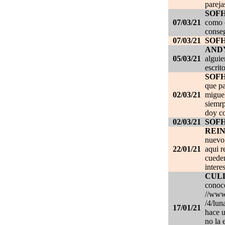
pareja
SOF
07/03/21
como c
conseg
07/03/21
SOF
AND
05/03/21
alguie
escrit
SOF
que pa
02/03/21
migue
siemrp
doy co
02/03/21
SOF
REI
nuevo,
22/01/21
aqui r
cueden
intere
CUL
conoce
//www.
/4/lun
17/01/21
hace u
no la 