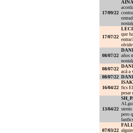
AIN
acorda
17/09/22
contra
entrad
nostal
LEC
que ha
17/07/22
entrar
olvide
DANI
08/07/22
años m
nostal
DANI
08/07/22
acá a 
08/07/22
DANI
ISAK
16/04/22
fics E
pesar 
SH_
ALgui
13/04/22
siento
pero q
fanfic
FAL
07/03/22
alguie