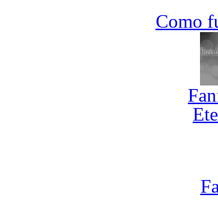
Como f
Fan
Ete
Fa