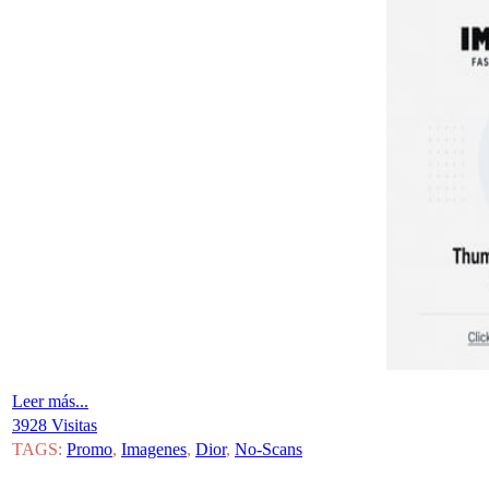
Leer más...
3928 Visitas
TAGS:
Promo
,
Imagenes
,
Dior
,
No-Scans