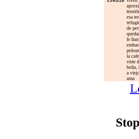
15/03/20
viven 
aprox
tensió
esa te
refugi
de per
quedan
le lla
embar
pelean
la caf
viste 
bella,
a viej
ama
L
Stop