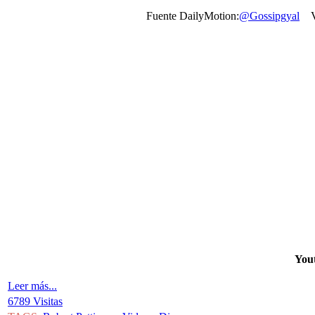
Fuente DailyMotion:
@Gossipgyal
V
Yout
Leer más...
6789 Visitas