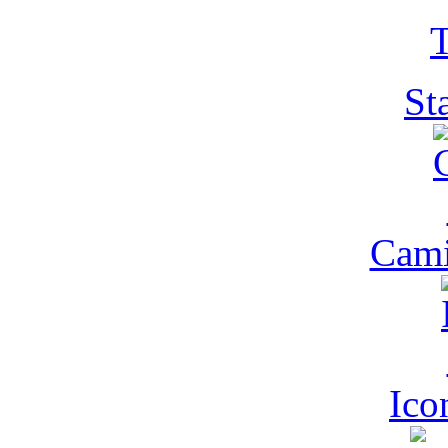
T
St
Cam
Ic