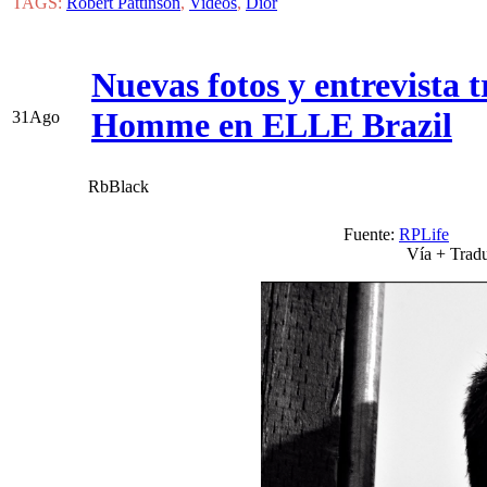
TAGS:
Robert Pattinson
,
Videos
,
Dior
Nuevas fotos y entrevista 
Homme en ELLE Brazil
31
Ago
RbBlack
Fuente:
RPLife
V
Vía + Trad