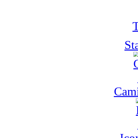
T
St
Cam
Ic