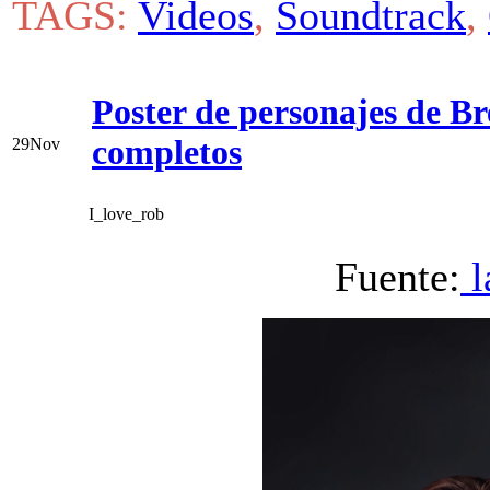
TAGS:
Videos
,
Soundtrack
,
Poster de personajes de
completos
29
Nov
I_love_rob
Fuente:
l