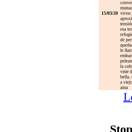
conve
mutuam
15/03/20
viven 
aprox
tensió
esa te
refugi
de per
quedan
le lla
embar
pelean
la caf
viste 
bella,
a viej
ama
L
Stop