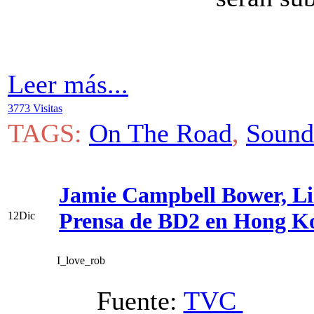
Leer más...
3773 Visitas
TAGS:
On The Road
,
Sound
Jamie Campbell Bower, Liz
Prensa de BD2 en Hong Ko
12
Dic
I_love_rob
Fuente:
TVC
V