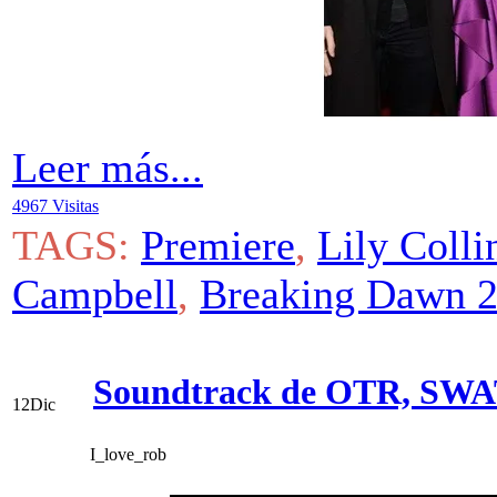
Leer más...
4967 Visitas
TAGS:
Premiere
,
Lily Colli
Campbell
,
Breaking Dawn 
Soundtrack de OTR, SWAT
12
Dic
I_love_rob