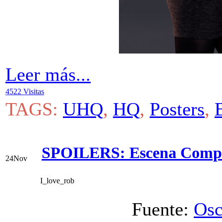
Leer más...
4522 Visitas
TAGS:
UHQ
,
HQ
,
Posters
,
SPOILERS: Escena Comple
24
Nov
I_love_rob
Fuente:
Osc