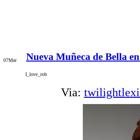
Nueva Muñeca de Bella en
07
Mar
I_love_rob
Via:
twilightlex