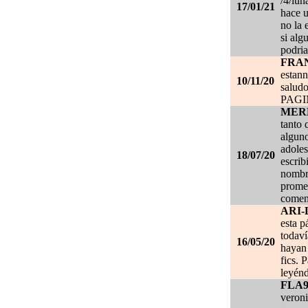
/4/lun
17/01/21
hace u
no la 
si alg
podria
FRA
estan
10/11/20
salud
PAG
MER
tanto 
alguno
adoles
18/07/20
escrib
nombre
promet
coment
ARI-
esta p
todaví
16/05/20
hayan 
fics. 
leyénd
FLA
veroni