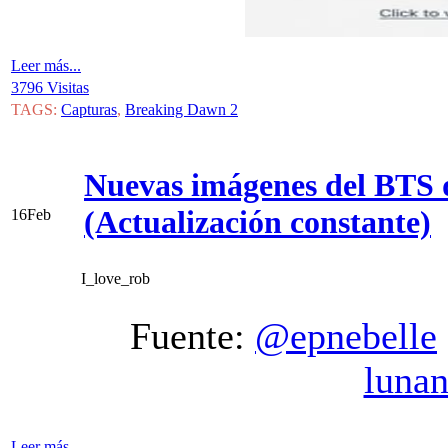
Leer más...
3796 Visitas
TAGS:
Capturas
,
Breaking Dawn 2
Nuevas imágenes del BTS 
(Actualización constante)
16
Feb
I_love_rob
Fuente:
@epnebelle
luna
Leer más...