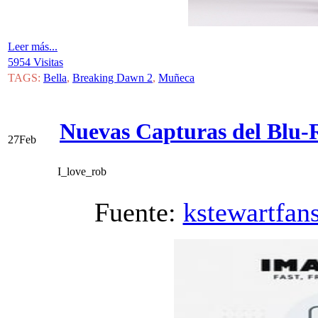
Leer más...
5954 Visitas
TAGS:
Bella
,
Breaking Dawn 2
,
Muñeca
Nuevas Capturas del Blu-
27
Feb
I_love_rob
Fuente:
kstewartfan