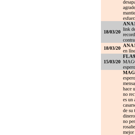
desapa
agrade
mantie
esfuer
ANA
link d
18/03/20
record
contra
ANA
18/03/20
en lín
FLA
15/03/20
MAGGI
espero
MAG
espero
mensa
hace u
no re
es un 
casars
de su 
dinero
no per
rosali
mejor 