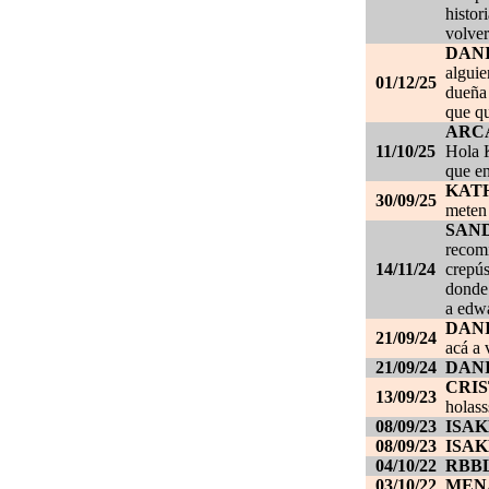
histor
volver
DAN
alguie
01/12/25
dueña 
que qu
ARC
11/10/25
Hola K
que en
KAT
30/09/25
meten 
SAN
recom
14/11/24
crepús
donde
a edwa
DANI
21/09/24
acá a 
21/09/24
DANI
CRI
13/09/23
holass
08/09/23
ISAK
08/09/23
ISAK
04/10/22
RBB
03/10/22
MEN