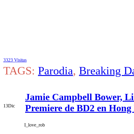
3323 Visitas
TAGS:
Parodia
,
Breaking D
Jamie Campbell Bower, Lil
Premiere de BD2 en Hong 
13
Dic
I_love_rob