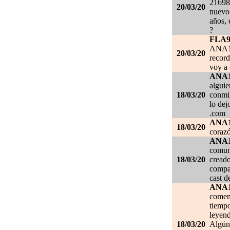
21698
20/03/20
nuevo 
años, 
?
FLA
ANA1
20/03/20
record
voy a 
ANA
alguie
18/03/20
conmig
lo de
.com
ANA
18/03/20
corazó
ANA
comuni
18/03/20
creado
compar
cast d
ANA
comen
tiempo
leyend
18/03/20
Algún 