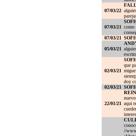
FAL
07/03/22
alguie
pareja
SOF
07/03/21
como c
conseg
07/03/21
SOF
AND
05/03/21
alguie
escrit
SOF
que pa
02/03/21
migue
siemrp
doy co
02/03/21
SOF
REI
nuevo,
22/01/21
aqui r
cueden
intere
CUL
conoce
//www.