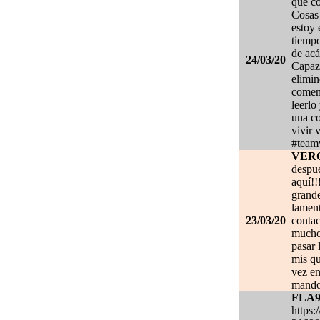
que co
Cosas 
estoy
tiempo
de acá
24/03/20
Capaz 
elimin
coment
leerlo
una co
vivir 
#team
VER
despué
aquí!!
grand
lament
23/03/20
contac
mucho.
pasar 
mis qu
vez en
mando
FLA
https: