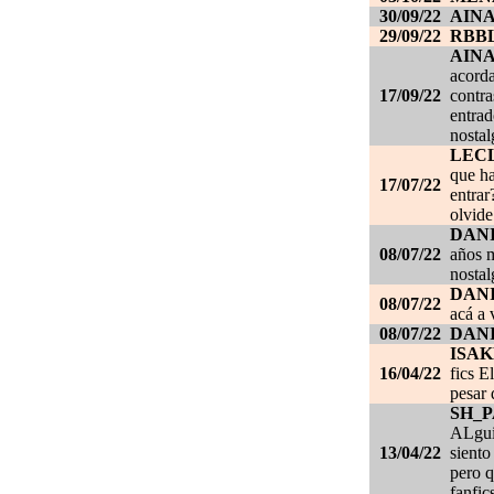
30/09/22
AIN
29/09/22
RBB
AIN
acorda
17/09/22
contra
entrad
nostal
LEC
que ha
17/07/22
entrar
olvide
DANI
08/07/22
años m
nostal
DANI
08/07/22
acá a 
08/07/22
DANI
ISAK
16/04/22
fics E
pesar 
SH_
ALgui
13/04/22
siento
pero q
fanfic