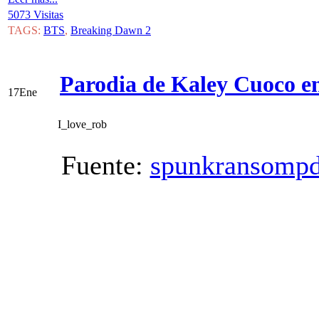
5073 Visitas
TAGS:
BTS
,
Breaking Dawn 2
Parodia de Kaley Cuoco e
17
Ene
I_love_rob
Fuente:
spunkransompd