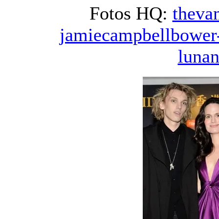
Fotos HQ:
theva
jamiecampbellbower
luna