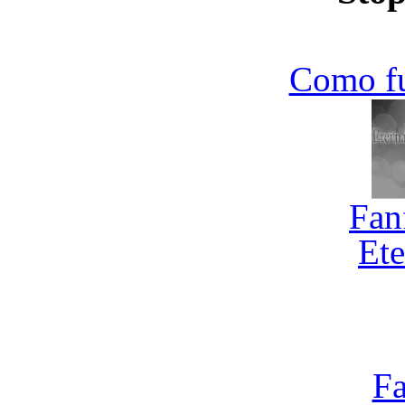
Como f
Fan
Ete
Fa