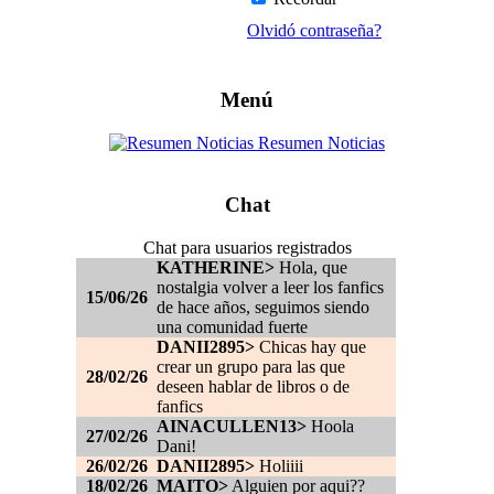
Olvidó contraseña?
Menú
Resumen Noticias
Chat
Chat para usuarios registrados
KATHERINE>
Hola, que
nostalgia volver a leer los fanfics
15/06/26
de hace años, seguimos siendo
una comunidad fuerte
DANII2895>
Chicas hay que
crear un grupo para las que
28/02/26
deseen hablar de libros o de
fanfics
AINACULLEN13>
Hoola
27/02/26
Dani!
26/02/26
DANII2895>
Holiiii
18/02/26
MAITO>
Alguien por aqui??