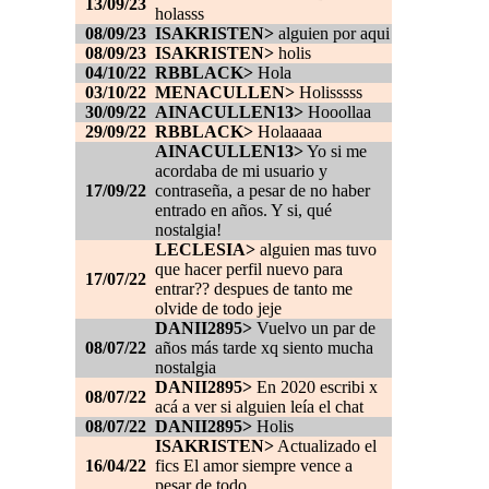
13/09/23
holasss
08/09/23
ISAKRISTEN>
alguien por aqui
08/09/23
ISAKRISTEN>
holis
04/10/22
RBBLACK>
Hola
03/10/22
MENACULLEN>
Holisssss
30/09/22
AINACULLEN13>
Hooollaa
29/09/22
RBBLACK>
Holaaaaa
AINACULLEN13>
Yo si me
acordaba de mi usuario y
17/09/22
contraseña, a pesar de no haber
entrado en años. Y si, qué
nostalgia!
LECLESIA>
alguien mas tuvo
que hacer perfil nuevo para
17/07/22
entrar?? despues de tanto me
olvide de todo jeje
DANII2895>
Vuelvo un par de
08/07/22
años más tarde xq siento mucha
nostalgia
DANII2895>
En 2020 escribi x
08/07/22
acá a ver si alguien leía el chat
08/07/22
DANII2895>
Holis
ISAKRISTEN>
Actualizado el
16/04/22
fics El amor siempre vence a
pesar de todo