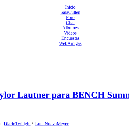
Inicio
SalaCullen
Foro
Chat
Álbumes
Videos
Encuestas
WebAmigas
aylor Lautner para BENCH Sum
:
DiarioTwilight
/
LunaNuevaMeyer