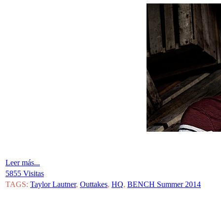
Leer más...
5855 Visitas
TAGS:
Taylor Lautner
,
Outtakes
,
HQ
,
BENCH Summer 2014