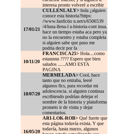
interesa pronto volveré a escribir
CULLENLALY>
hola ¿alguien
conoce esta historia?https:
//www.fanfictio n.net/s/6506539
/4/luna-llena-l a-historia-cont inua.
17/01/21
hace un tiempo estaba aca pero ya
no la encuentro y estaba completa
si alguien sabe que paso me
podria decir por fa
FRANCISCA25>
Hola....como
estannnn ???? Espero que bien
10/11/20
saludos ......AMO ESTA
PAGINA
MERMELADA>
Cool, hace
tanto que no entraba, leeré
algunos fics, para recordar mi
adolescencia. si alguien continua
18/07/20
escribiendo podrían delejar el
nombre de la historia y plataforma
prometo ir de visita y dejar
comentarios.
ARI-LOK-ROB>
Qué fuerte que
esta página todavía exista. Y que
todavía, hasta marzo, algunos
16/05/20