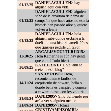
DANIELACULLEN>
hay
01/12/25
alguien aqui con vida
DANIELACULLEN>
alguien
sabe de la creadora de dama de
01/12/25
compañia que hace años no esta la
historia han pasado años y quiero
volver a leerla
DANIELACULLEN>
hola
alguien sabe donde escbrile a la
01/12/25
dueña de una historia amelia29 es
que quisiera pedirle un favor
ARCALISVOULTURI1315>
11/10/25
Hola Katherine si aún hay gente
que entra! Todo bien?
KATHERINE>
Hola, aun se
30/09/25
meten a este blog?
SANDY ROSE>
Hola,
recomiendenme fanfics de
14/11/24
crepúsculo de edward, bella o
donde bella es vampiro y conoce
a edward o esta con los volturis
DANII2895>
Sigo volviendo por
21/09/24
acá a ver si alguien me lee
21/09/24
DANII2895>
Holaaa
CRISTIVAMPIZOMBI>