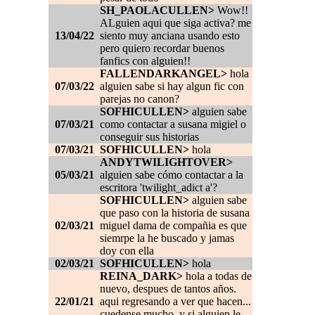
SH_PAOLACULLEN>
Wow!!
ALguien aqui que siga activa? me
13/04/22
siento muy anciana usando esto
pero quiero recordar buenos
fanfics con alguien!!
FALLENDARKANGEL>
hola
07/03/22
alguien sabe si hay algun fic con
parejas no canon?
SOFHICULLEN>
alguien sabe
07/03/21
como contactar a susana migiel o
conseguir sus historias
07/03/21
SOFHICULLEN>
hola
ANDYTWILIGHTOVER>
05/03/21
alguien sabe cómo contactar a la
escritora 'twilight_adict a'?
SOFHICULLEN>
alguien sabe
que paso con la historia de susana
02/03/21
miguel dama de compañia es que
siemrpe la he buscado y jamas
doy con ella
02/03/21
SOFHICULLEN>
hola
REINA_DARK>
hola a todas de
nuevo, despues de tantos años.
22/01/21
aqui regresando a ver que hacen...
cuedense mucho, y si alguien le