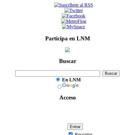
Participa en LNM
Buscar
En LNM
Acceso
Recordar