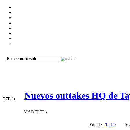
Nuevos outtakes HQ de T
27
Feb
MABELITA
Fuente:
TLife
Via