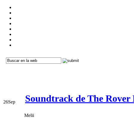
Soundtrack de The Rover F
26
Sep
Melii