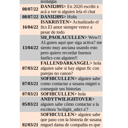
nostalgia
DANII2895>
En 2020 escribi x
08/07/22
acá a ver si alguien leía el chat
08/07/22
DANII2895>
Holis
ISAKRISTEN>
Actualizado el
16/04/22
fics El amor siempre vence a
pesar de todo
SH_PAOLACULLEN>
Wow!!
ALguien aqui que siga activa? me
13/04/22
siento muy anciana usando esto
pero quiero recordar buenos
fanfics con alguien!!
FALLENDARKANGEL>
hola
07/03/22
alguien sabe si hay algun fic con
parejas no canon?
SOFHICULLEN>
alguien sabe
07/03/21
como contactar a susana migiel o
conseguir sus historias
07/03/21
SOFHICULLEN>
hola
ANDYTWILIGHTOVER>
05/03/21
alguien sabe cómo contactar a la
escritora 'twilight_adict a'?
SOFHICULLEN>
alguien sabe
que paso con la historia de susana
02/03/21
miguel dama de compañia es que