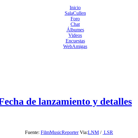
Inicio
SalaCullen
Foro
Chat
Álbumes
Videos
Encuestas
WebAmigas
echa de lanzamiento y detalles
Fuente:
FilmMusicReporter
Via:
LNM
/
LSR