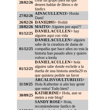
crear un grupo para las que
28/02/26
deseen hablar de libros o de
fanfics
AINACULLEN13>
Hoola
27/02/26
Dani!
26/02/26
DANII2895>
Holiiii
18/02/26
MAITO>
Alguien por aqui??
DANIELACULLEN>
hay
01/12/25
alguien aqui con vida
DANIELACULLEN>
alguien
sabe de la creadora de dama de
01/12/25
compañia que hace años no esta la
historia han pasado años y quiero
volver a leerla
DANIELACULLEN>
hola
alguien sabe donde escbrile a la
01/12/25
dueña de una historia amelia29 es
que quisiera pedirle un favor
ARCALISVOULTURI1315>
11/10/25
Hola Katherine si aún hay gente
que entra! Todo bien?
KATHERINE>
Hola, aun se
30/09/25
meten a este blog?
SANDY ROSE>
Hola,
recomiendenme fanfics de