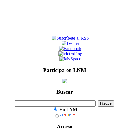
Participa en LNM
Buscar
En LNM
Acceso