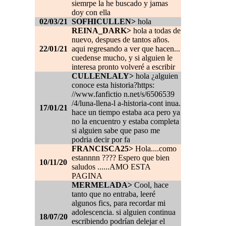
siemrpe la he buscado y jamas
doy con ella
02/03/21
SOFHICULLEN>
hola
REINA_DARK>
hola a todas de
nuevo, despues de tantos años.
22/01/21
aqui regresando a ver que hacen...
cuedense mucho, y si alguien le
interesa pronto volveré a escribir
CULLENLALY>
hola ¿alguien
conoce esta historia?https:
//www.fanfictio n.net/s/6506539
/4/luna-llena-l a-historia-cont inua.
17/01/21
hace un tiempo estaba aca pero ya
no la encuentro y estaba completa
si alguien sabe que paso me
podria decir por fa
FRANCISCA25>
Hola....como
estannnn ???? Espero que bien
10/11/20
saludos ......AMO ESTA
PAGINA
MERMELADA>
Cool, hace
tanto que no entraba, leeré
algunos fics, para recordar mi
adolescencia. si alguien continua
18/07/20
escribiendo podrían delejar el