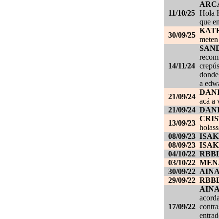
ARC
11/10/25
Hola K
que en
KAT
30/09/25
meten 
SAN
recom
14/11/24
crepús
donde
a edwa
DANI
21/09/24
acá a 
21/09/24
DANI
CRI
13/09/23
holass
08/09/23
ISAK
08/09/23
ISAK
04/10/22
RBB
03/10/22
MEN
30/09/22
AIN
29/09/22
RBB
AIN
acorda
17/09/22
contra
entrad