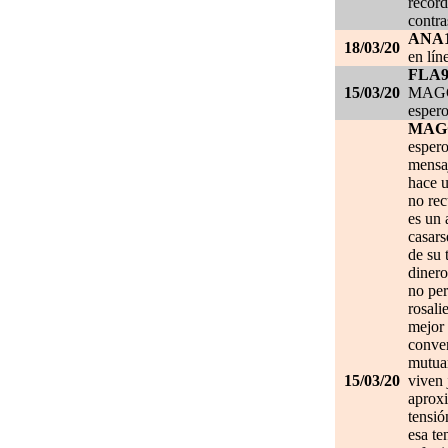
record
contra
ANA
18/03/20
en lín
FLA
15/03/20
MAGGI
espero
MAG
espero
mensa
hace u
no re
es un 
casars
de su 
dinero
no per
rosali
mejor 
conve
mutuam
15/03/20
viven 
aprox
tensió
esa te