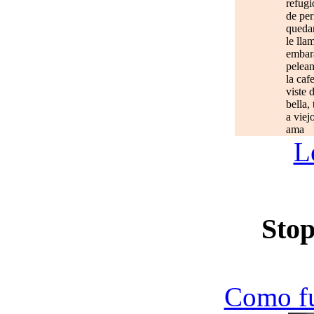
refugi
de per
quedan
le lla
embar
pelean
la caf
viste 
bella,
a viej
ama
L
Stop
Como f