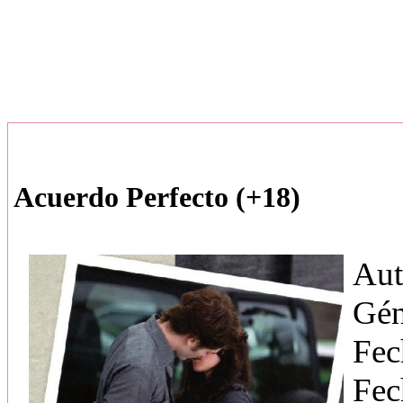
Acuerdo Perfecto (+18)
Aut
Gén
Fec
Fec