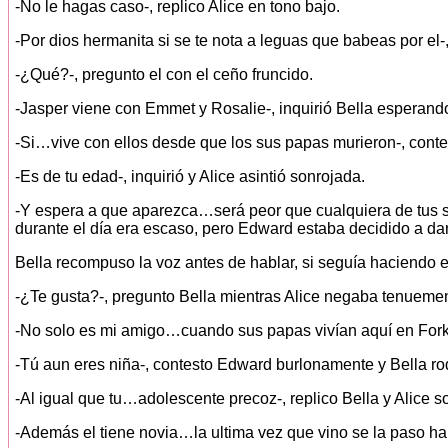
-No le hagas caso-, replico Alice en tono bajo.
-Por dios hermanita si se te nota a leguas que babeas por el
-¿Qué?-, pregunto el con el ceño fruncido.
-Jasper viene con Emmet y Rosalie-, inquirió Bella esperand
-Si…vive con ellos desde que los sus papas murieron-, conte
-Es de tu edad-, inquirió y Alice asintió sonrojada.
-Y espera a que aparezca…será peor que cualquiera de tus so
durante el día era escaso, pero Edward estaba decidido a dars
Bella recompuso la voz antes de hablar, si seguía haciendo e
-¿Te gusta?-, pregunto Bella mientras Alice negaba tenuemen
-No solo es mi amigo…cuando sus papas vivían aquí en Fork
-Tú aun eres niña-, contesto Edward burlonamente y Bella ro
-Al igual que tu…adolescente precoz-, replico Bella y Alice sol
-Además el tiene novia…la ultima vez que vino se la paso ha