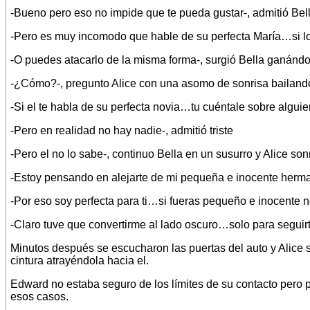
-Bueno pero eso no impide que te pueda gustar-, admitió Bel
-Pero es muy incomodo que hable de su perfecta María…si lo
-O puedes atacarlo de la misma forma-, surgió Bella ganándo
-¿Cómo?-, pregunto Alice con una asomo de sonrisa bailando
-Si el te habla de su perfecta novia…tu cuéntale sobre algui
-Pero en realidad no hay nadie-, admitió triste
-Pero el no lo sabe-, continuo Bella en un susurro y Alice sonr
-Estoy pensando en alejarte de mi pequeña e inocente herma
-Por eso soy perfecta para ti…si fueras pequeño e inocente n
-Claro tuve que convertirme al lado oscuro…solo para seguirte
Minutos después se escucharon las puertas del auto y Alice s
cintura atrayéndola hacia el.
Edward no estaba seguro de los límites de su contacto pero 
esos casos.