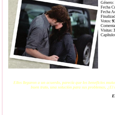
Género:
Fecha C
Fecha Ac
Finaliza
Votos:
9
Comenta
Visitas:
Capítulo
Ellos llegaron a un acuerdo,
parecía que los beneficios mutu
buen trato, una solución para sus problemas, ¿El 
E