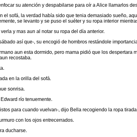
nfocar su atención y despabilarse para oír a Alice llamarlos de
n el sofá, la verdad había sido que tenia demasiado sueño, aq
emente, se levanto y se puso el suéter y su ropa interior mientra
verla y mas aun al notar su ropa del día anterior.
sábado así que-, su encogió de hombros restándole importancia
rmano aun esta dormido, pero mama pidió que los despertara mi
 aun recostaba.
a.
da en la orilla del sofá.
ue sonrisa.
y Edward río tenuemente.
istos para cuando vuelvan-, dijo Bella recogiendo la ropa tirada
rmuro con los ojos entrecerrados.
ra ducharse.