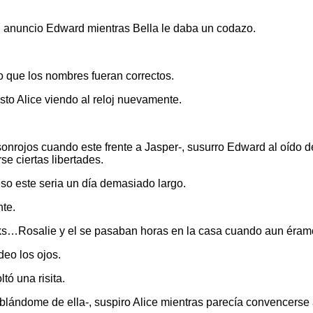
-, anuncio Edward mientras Bella le daba un codazo.
o que los nombres fueran correctos.
sto Alice viendo al reloj nuevamente.
nrojos cuando este frente a Jasper-, susurro Edward al oído de
e ciertas libertades.
so este seria un día demasiado largo.
te.
s…Rosalie y el se pasaban horas en la casa cuando aun éramos
deo los ojos.
tó una risita.
blándome de ella-, suspiro Alice mientras parecía convencerse 