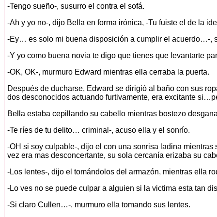
-Tengo sueño-, susurro el contra el sofá.
-Ah y yo no-, dijo Bella en forma irónica, -Tu fuiste el de la 
-Ey… es solo mi buena disposición a cumplir el acuerdo…-, s
-Y yo como buena novia te digo que tienes que levantarte para 
-OK, OK-, murmuro Edward mientras ella cerraba la puerta.
Después de ducharse, Edward se dirigió al baño con sus ropa
dos desconocidos actuando furtivamente, era excitante si…p
Bella estaba cepillando su cabello mientras bostezo desgan
-Te ríes de tu delito… criminal-, acuso ella y el sonrío.
-OH si soy culpable-, dijo el con una sonrisa ladina mientras
vez era mas desconcertante, su sola cercanía erizaba su cabe
-Los lentes-, dijo el tomándolos del armazón, mientras ella r
-Lo ves no se puede culpar a alguien si la victima esta tan dis
-Si claro Cullen…-, murmuro ella tomando sus lentes.