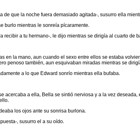
idea de que la noche fuera demasiado agitada-, susurro ella mient
e burlo mientras le sonreía pícaramente.
recibir a tu hermano-, le dijo mientras se dirigía al cuarto de 
s en la mano, aun cuando el sexo entre ellos se estaba volvie
ero penoso también, aun esquivaban miradas mientras se dirigí
adamente a lo que Edward sonrío mientras ella bufaba.
 se acercaba a ella, Bella se sintió nerviosa y a la vez deseada
llo.
odeaba los ojos ante su sonrisa burlona.
puesta-, susurro el a su oído.