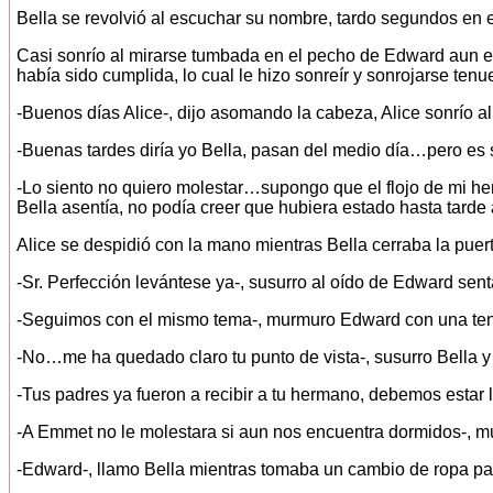
Bella se revolvió al escuchar su nombre, tardo segundos en e
Casi sonrío al mirarse tumbada en el pecho de Edward aun e
había sido cumplida, lo cual le hizo sonreír y sonrojarse tenu
-Buenos días Alice-, dijo asomando la cabeza, Alice sonrío al 
-Buenas tardes diría yo Bella, pasan del medio día…pero es 
-Lo siento no quiero molestar…supongo que el flojo de mi he
Bella asentía, no podía creer que hubiera estado hasta tarde
Alice se despidió con la mano mientras Bella cerraba la puert
-Sr. Perfección levántese ya-, susurro al oído de Edward senta
-Seguimos con el mismo tema-, murmuro Edward con una ten
-No…me ha quedado claro tu punto de vista-, susurro Bella 
-Tus padres ya fueron a recibir a tu hermano, debemos estar l
-A Emmet no le molestara si aun nos encuentra dormidos-, mu
-Edward-, llamo Bella mientras tomaba un cambio de ropa pa