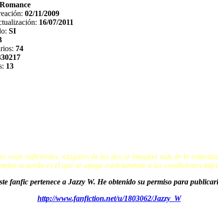
Romance
reación:
02/11/2009
tualización:
16/07/2011
do:
SI
3
rios:
74
330217
s:
13
os eran suficientes, ninguno de los dos se imaginó más de lo estipulad
mejor acuerdo es el que se apega estrictamente a las condiciones imp
ste fanfic pertenece a Jazzy W. He obtenido su permiso para publicarl
http://www.fanfiction.net/u/1803062/Jazzy_W