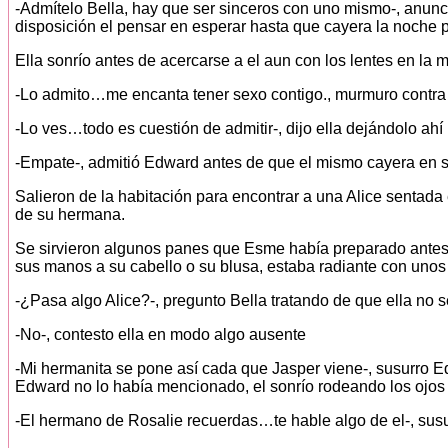
-Admítelo Bella, hay que ser sinceros con uno mismo-, anunc
disposición el pensar en esperar hasta que cayera la noche
Ella sonrío antes de acercarse a el aun con los lentes en la 
-Lo admito…me encanta tener sexo contigo., murmuro contra
-Lo ves…todo es cuestión de admitir-, dijo ella dejándolo ah
-Empate-, admitió Edward antes de que el mismo cayera en s
Salieron de la habitación para encontrar a una Alice sentada
de su hermana.
Se sirvieron algunos panes que Esme había preparado antes de 
sus manos a su cabello o su blusa, estaba radiante con unos j
-¿Pasa algo Alice?-, pregunto Bella tratando de que ella no s
-No-, contesto ella en modo algo ausente
-Mi hermanita se pone así cada que Jasper viene-, susurro E
Edward no lo había mencionado, el sonrío rodeando los ojos
-El hermano de Rosalie recuerdas…te hable algo de el-, susu