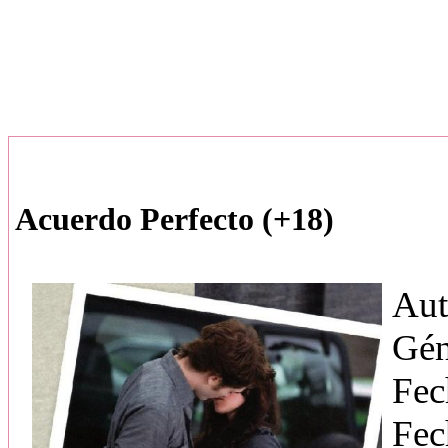
Acuerdo Perfecto (+18)
Aut
Gén
Fec
Fec