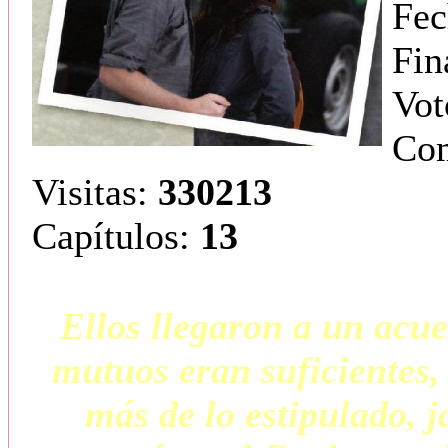
Fec
Fin
Vot
Com
Visitas:
330213
Capítulos:
13
Ellos llegaron a un acu
mutuos eran suficientes,
más de lo estipulado, 