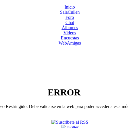
Inicio
SalaCullen
Foro
Chat
Álbumes
Videos
Encuestas
WebAmigas
ERROR
o Restringido. Debe validarse en la web para poder acceder a esta m