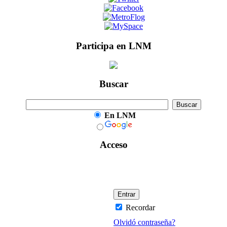
Participa en LNM
Buscar
En LNM
Acceso
Recordar
Olvidó contraseña?