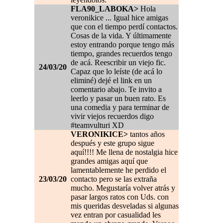
FLA90_LABOKA>
Hola
veronikice ... Igual hice amigas
que con el tiempo perdí contactos.
Cosas de la vida. Y últimamente
estoy entrando porque tengo más
tiempo, grandes recuerdos tengo
de acá. Reescribir un viejo fic.
24/03/20
Capaz que lo leíste (de acá lo
eliminé) dejé el link en un
comentario abajo. Te invito a
leerlo y pasar un buen rato. Es
una comedia y para terminar de
vivir viejos recuerdos digo
#teamvulturi XD
VERONIKICE>
tantos años
después y este grupo sigue
aquí!!!! Me llena de nostalgia hice
grandes amigas aquí que
lamentablemente he perdido el
23/03/20
contacto pero se las extraña
mucho. Megustaría volver atrás y
pasar largos ratos con Uds. con
mis queridas desveladas si algunas
vez entran por casualidad les