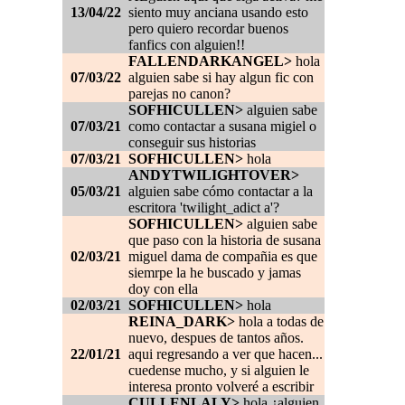
13/04/22
siento muy anciana usando esto
pero quiero recordar buenos
fanfics con alguien!!
FALLENDARKANGEL>
hola
07/03/22
alguien sabe si hay algun fic con
parejas no canon?
SOFHICULLEN>
alguien sabe
07/03/21
como contactar a susana migiel o
conseguir sus historias
07/03/21
SOFHICULLEN>
hola
ANDYTWILIGHTOVER>
05/03/21
alguien sabe cómo contactar a la
escritora 'twilight_adict a'?
SOFHICULLEN>
alguien sabe
que paso con la historia de susana
02/03/21
miguel dama de compañia es que
siemrpe la he buscado y jamas
doy con ella
02/03/21
SOFHICULLEN>
hola
REINA_DARK>
hola a todas de
nuevo, despues de tantos años.
22/01/21
aqui regresando a ver que hacen...
cuedense mucho, y si alguien le
interesa pronto volveré a escribir
CULLENLALY>
hola ¿alguien