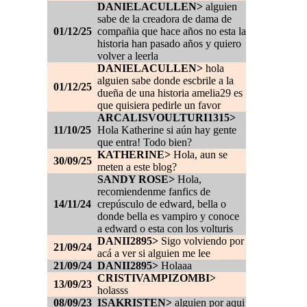
DANIELACULLEN>
alguien
sabe de la creadora de dama de
01/12/25
compañia que hace años no esta la
historia han pasado años y quiero
volver a leerla
DANIELACULLEN>
hola
alguien sabe donde escbrile a la
01/12/25
dueña de una historia amelia29 es
que quisiera pedirle un favor
ARCALISVOULTURI1315>
11/10/25
Hola Katherine si aún hay gente
que entra! Todo bien?
KATHERINE>
Hola, aun se
30/09/25
meten a este blog?
SANDY ROSE>
Hola,
recomiendenme fanfics de
14/11/24
crepúsculo de edward, bella o
donde bella es vampiro y conoce
a edward o esta con los volturis
DANII2895>
Sigo volviendo por
21/09/24
acá a ver si alguien me lee
21/09/24
DANII2895>
Holaaa
CRISTIVAMPIZOMBI>
13/09/23
holasss
08/09/23
ISAKRISTEN>
alguien por aqui