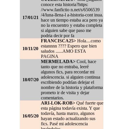
conoce esta historia?https:
//www.fanfictio n.net/s/6506539
/4/luna-llena-l a-historia-cont inua.
17/01/21
hace un tiempo estaba aca pero ya
no la encuentro y estaba completa
si alguien sabe que paso me
podria decir por fa
FRANCISCA25>
Hola....como
estannnn ???? Espero que bien
10/11/20
saludos ......AMO ESTA
PAGINA
MERMELADA>
Cool, hace
tanto que no entraba, leeré
algunos fics, para recordar mi
adolescencia. si alguien continua
18/07/20
escribiendo podrían delejar el
nombre de la historia y plataforma
prometo ir de visita y dejar
comentarios.
ARI-LOK-ROB>
Qué fuerte que
esta página todavía exista. Y que
todavía, hasta marzo, algunos
16/05/20
hayan estado actualizando sus
fics. Pasé mi adolescencia
leyéndolos.