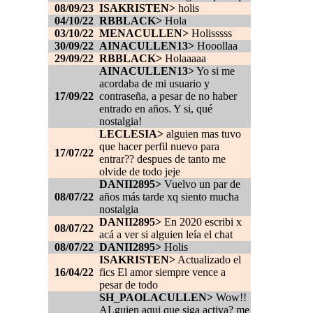
08/09/23
ISAKRISTEN>
holis
04/10/22
RBBLACK>
Hola
03/10/22
MENACULLEN>
Holisssss
30/09/22
AINACULLEN13>
Hooollaa
29/09/22
RBBLACK>
Holaaaaa
AINACULLEN13>
Yo si me
acordaba de mi usuario y
17/09/22
contraseña, a pesar de no haber
entrado en años. Y si, qué
nostalgia!
LECLESIA>
alguien mas tuvo
que hacer perfil nuevo para
17/07/22
entrar?? despues de tanto me
olvide de todo jeje
DANII2895>
Vuelvo un par de
08/07/22
años más tarde xq siento mucha
nostalgia
DANII2895>
En 2020 escribi x
08/07/22
acá a ver si alguien leía el chat
08/07/22
DANII2895>
Holis
ISAKRISTEN>
Actualizado el
16/04/22
fics El amor siempre vence a
pesar de todo
SH_PAOLACULLEN>
Wow!!
ALguien aqui que siga activa? me