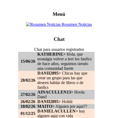
Menú
Resumen Noticias
Chat
Chat para usuarios registrados
KATHERINE>
Hola, que
nostalgia volver a leer los fanfics
15/06/26
de hace años, seguimos siendo
una comunidad fuerte
DANII2895>
Chicas hay que
crear un grupo para las que
28/02/26
deseen hablar de libros o de
fanfics
AINACULLEN13>
Hoola
27/02/26
Dani!
26/02/26
DANII2895>
Holiiii
18/02/26
MAITO>
Alguien por aqui??
DANIELACULLEN>
hay
01/12/25
alguien aqui con vida