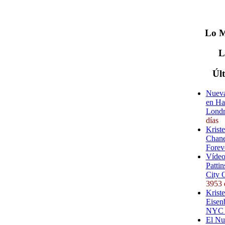
Lo
M
Úl
Nueva
en Ha
Londr
días
Krist
Chane
Forev
Vídeo
Pattin
City 
3953 
Kriste
Eisenb
NYC (
El Nu