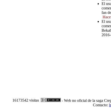
El usu
comen
fan d
Hace
El usu
comen
Bekab
2016-
16173542 visitas
- Web no oficial de la saga Cre
Contacto:
l