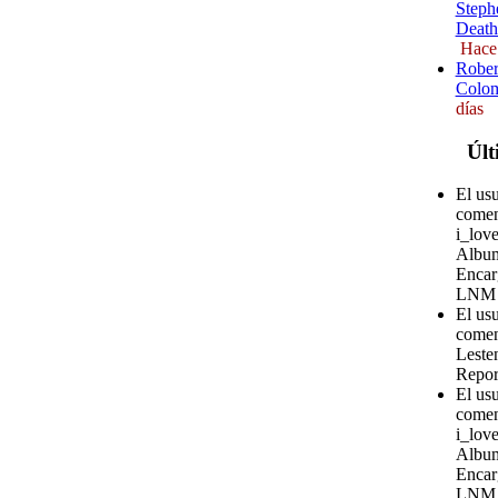
Steph
Death
Hace
Rober
Colom
días
Últ
El us
comen
i_love
Album
Encar
LNM
El us
comen
Leste
Repor
El us
comen
i_love
Album
Encar
LNM