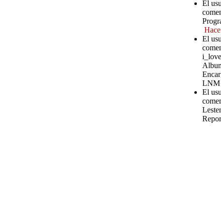
El usu
comen
Progr
Hace
El usu
comen
i_love
Album
Encar
LNM
El us
comen
Leste
Repor