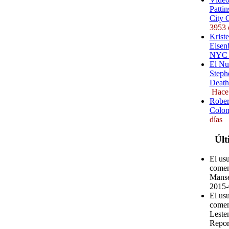
Pattin
City 
3953 
Kriste
Eisenb
NYC (
El Nu
Steph
Death
Hace
Rober
Colom
días
Últ
El us
comen
Manse
2015-
El us
comen
Leste
Repor