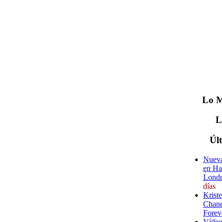
Lo
M
Úl
Nueva
en Ha
Londr
días
Krist
Chane
Forev
Vídeo