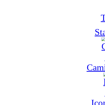
T
St
Cam
Ic