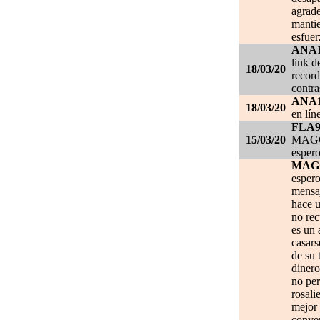
agrade
mantie
esfuer
ANA
link d
18/03/20
record
contra
ANA
18/03/20
en lín
FLA
15/03/20
MAGGI
espero
MAG
espero
mensa
hace u
no re
es un 
casars
de su 
dinero
no per
rosali
mejor 
conve