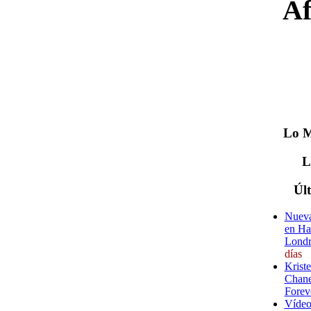
Af
Lo
M
Úl
Nueva
en Ha
Londr
días
Krist
Chane
Forev
Vídeo