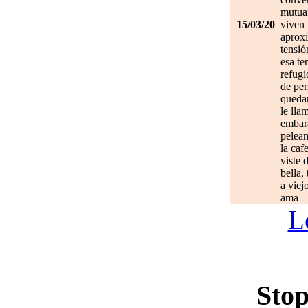
mutuam
15/03/20
viven 
aprox
tensió
esa te
refugi
de per
quedan
le lla
embar
pelean
la caf
viste 
bella,
a viej
ama
L
Stop