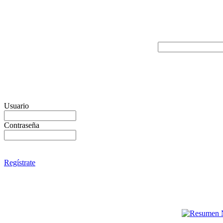
Usuario
Contraseña
Regístrate