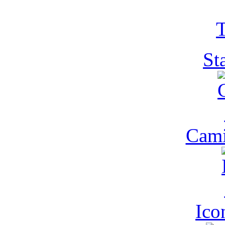
T
St
Cam
Ic