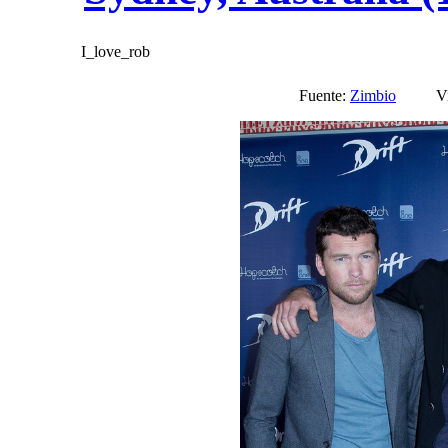
I_love_rob
Fuente:
Zimbio
Vi