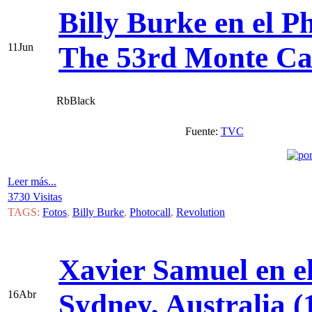
Billy Burke en el P
The 53rd Monte Car
11
Jun
RbBlack
Fuente:
TVC
Ví
Leer más...
3730 Visitas
TAGS:
Fotos
,
Billy Burke
,
Photocall
,
Revolution
Xavier Samuel en el
Sydney, Australia (
16
Abr