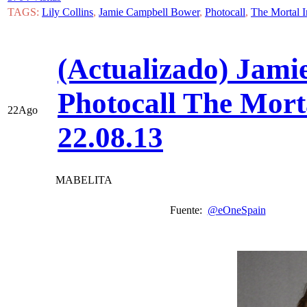
TAGS:
Lily Collins
,
Jamie Campbell Bower
,
Photocall
,
The Mortal I
(Actualizado) Jami
Photocall The Mort
22
Ago
22.08.13
MABELITA
Fuente:
@eOneSpain
V