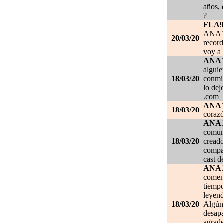
años, 
?
FLA
ANA1
20/03/20
record
voy a 
ANA
alguie
18/03/20
conmig
lo de
.com
ANA
18/03/20
corazó
ANA
comuni
18/03/20
creado
compar
cast d
ANA
comen
tiempo
leyend
18/03/20
Algún 
desapa
agrade