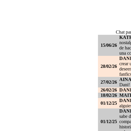
Chat par
KAT
nostal
15/06/26
de hac
una c
DANI
crear 
28/02/26
deseen
fanfic
AIN
27/02/26
Dani!
26/02/26
DANI
18/02/26
MAI
DAN
01/12/25
alguie
DAN
sabe d
01/12/25
compañ
histor