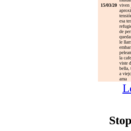
15/03/20
viven 
aprox
tensió
esa te
refugi
de per
quedan
le lla
embar
pelean
la caf
viste 
bella,
a viej
ama
L
Stop