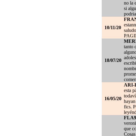
no la 
si alg
podria
FRA
estan
10/11/20
salud
PAG
MER
tanto 
alguno
adoles
18/07/20
escrib
nombre
promet
coment
ARI-
esta p
todaví
16/05/20
hayan 
fics. 
leyénd
FLA
veroni
que co
Cosas 