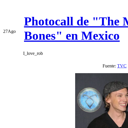
Photocall de "The M
Bones" en Mexico
27
Ago
I_love_rob
Fuente:
TVC