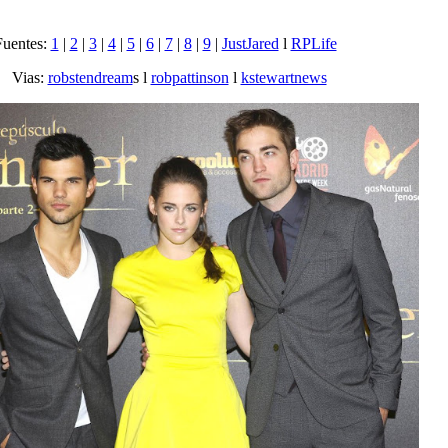
Fuentes:
1
|
2
|
3
|
4
|
5
|
6
|
7
|
8
|
9
|
JustJared
l
RPLife
Vias:
robstendream
s l
robpattinson
l
kstewartnews