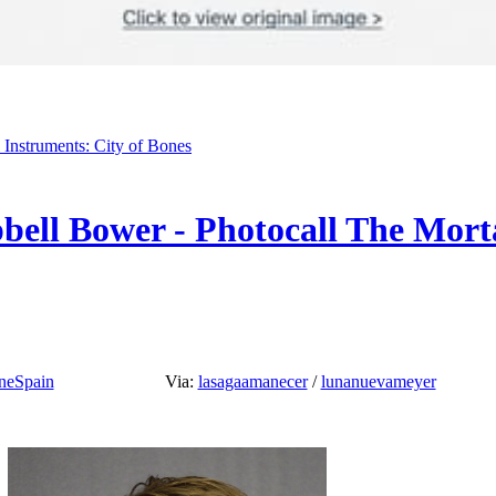
 Instruments: City of Bones
ell Bower - Photocall The Mort
eSpain
Via:
lasagaamanecer
/
lunanuevameyer