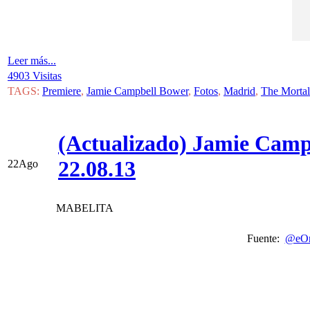
Leer más...
4903 Visitas
TAGS:
Premiere
,
Jamie Campbell Bower
,
Fotos
,
Madrid
,
The Mortal
(Actualizado) Jamie Campb
22.08.13
22
Ago
MABELITA
Fuente:
@eOn