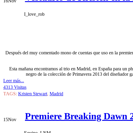
16
Nov
I_love_rob
Después del muy comentado mono de cuentas que uso en la premiere 
Esta mañana encontramos al trio en Madrid, en España para un phot
negro de la colección de Primavera 2013 del diseñador g
Leer más...
4313 Visitas
TAGS:
Kristen Stewart
,
Madrid
Premiere Breaking Dawn 2
15
Nov
Equipo_LNM