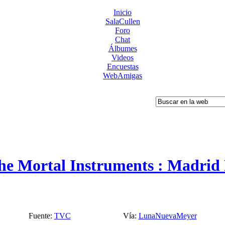
Inicio
SalaCullen
Foro
Chat
Álbumes
Videos
Encuestas
WebAmigas
e Mortal Instruments : Madrid 
Fuente:
TVC
Vía:
LunaNuevaMeyer