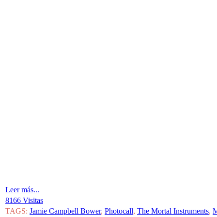
Leer más...
8166 Visitas
TAGS:
Jamie Campbell Bower
,
Photocall
,
The Mortal Instruments
,
M