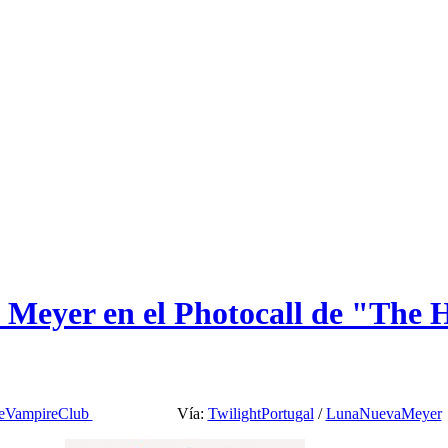
 Meyer en el Photocall de "The 
eVampireClub
Vía:
TwilightPortugal
/
LunaNuevaMeyer