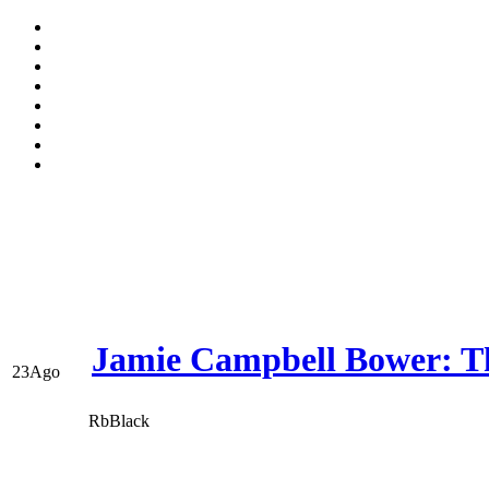
Jamie Campbell Bower: Th
23
Ago
RbBlack