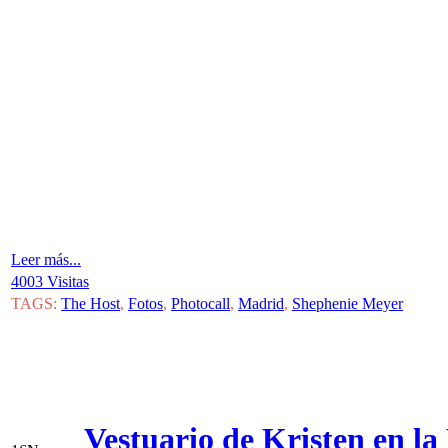
Leer más...
4003 Visitas
TAGS:
The Host
,
Fotos
,
Photocall
,
Madrid
,
Shephenie Meyer
Vestuario de Kristen en l