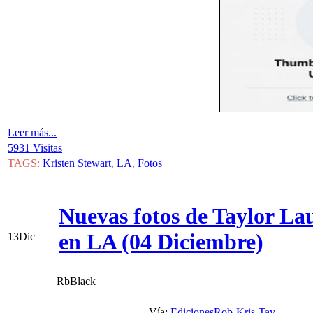
Leer más...
5931 Visitas
TAGS:
Kristen Stewart
,
LA
,
Fotos
Nuevas fotos de Taylor Lau
en LA (04 Diciembre)
13
Dic
RbBlack
Vía:
EdicionesRob-Kris-Tay