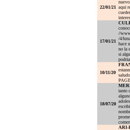
nuevo,
22/01/21
aqui r
cueden
intere
CUL
conoce
//www.
/4/lun
17/01/21
hace u
no la 
si alg
podria
FRA
estan
10/11/20
salud
PAG
MER
tanto 
alguno
adoles
18/07/20
escrib
nombre
promet
coment
ARI-