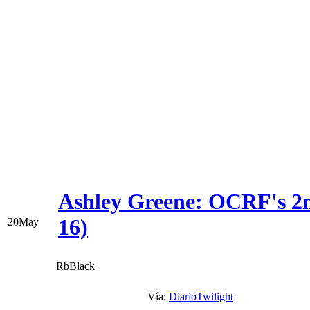
Ashley Greene: OCRF's 2
16)
20
May
RbBlack
Vía:
DiarioTwilight