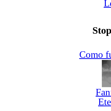
L
Stop
Como f
Fan
Ete