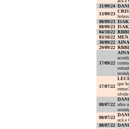
acá a 
21/09/24
DANI
CRI
13/09/23
holass
08/09/23
ISAK
08/09/23
ISAK
04/10/22
RBB
03/10/22
MEN
30/09/22
AIN
29/09/22
RBB
AIN
acorda
17/09/22
contra
entrad
nostal
LEC
que ha
17/07/22
entrar
olvide
DANI
08/07/22
años m
nostal
DANI
08/07/22
acá a 
08/07/22
DANI