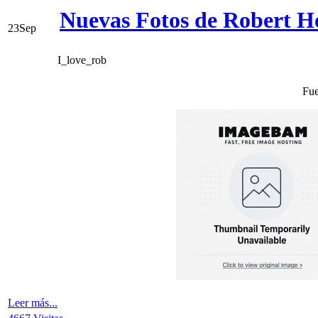
Nuevas Fotos de Robert H
23
Sep
I_love_rob
Fue
Leer más...