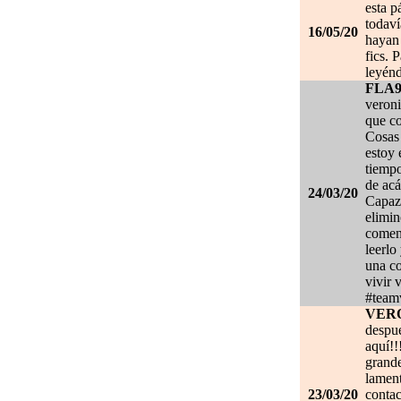
esta p
todaví
16/05/20
hayan 
fics. 
leyénd
FLA
veroni
que co
Cosas 
estoy
tiempo
de acá
24/03/20
Capaz 
elimin
coment
leerlo
una co
vivir 
#team
VER
despué
aquí!!
grand
lament
23/03/20
contac