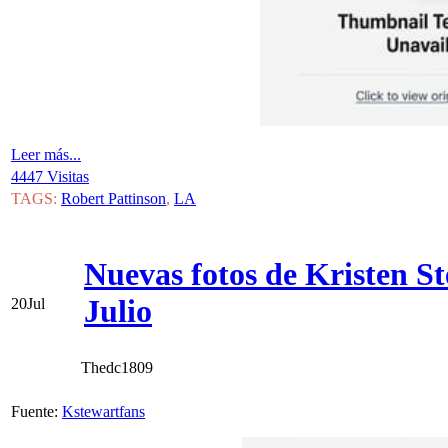
Leer más...
4447 Visitas
TAGS:
Robert Pattinson
,
LA
Nuevas fotos de Kristen S
Julio
20
Jul
Thedc1809
Fuente:
Kstewartfans