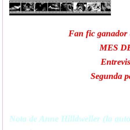
Fan fic ganado
MES D
Entrevi
Segunda pa
Nota de Anne Hilldweller (la auto