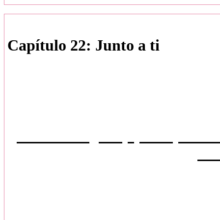
Capítulo 22: Junto a ti
Disclaimer: Los persona
propiedad de Stepheni
Historia original, queda prohib
parc