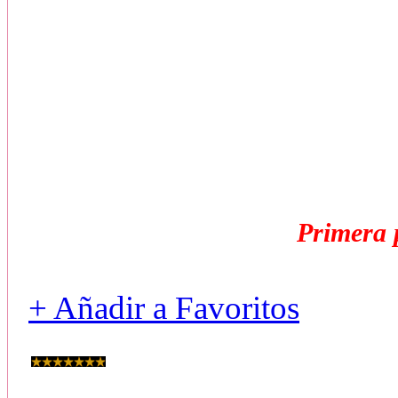
No. 3 No 
Son las indicaciones que el 
encu
¿para ambos será igual
Primera 
+ Añadir a Favoritos