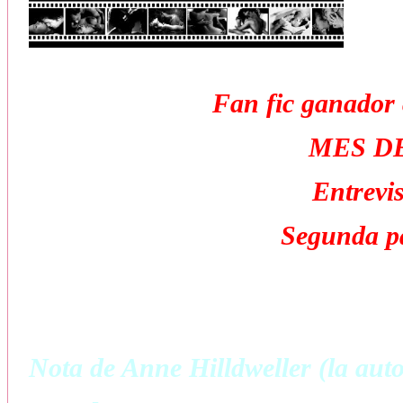
Fan fic ganado
MES D
Entrevi
Segunda pa
Nota de Anne Hilldweller (la auto