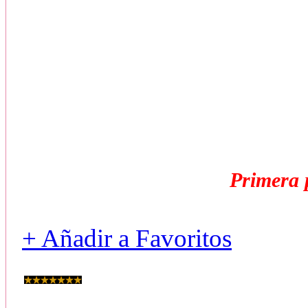
No. 3 No 
Son las indicaciones que el 
encu
¿para ambos será igual
Primera 
+ Añadir a Favoritos