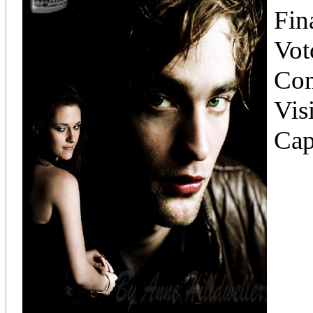
Fin
Vot
Com
Vis
Cap