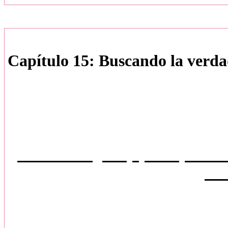
Capítulo 15: Buscando la verd
Disclaimer: Los persona
propiedad de Stepheni
Historia original, queda prohib
parc