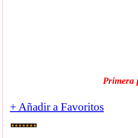
No. 3 No 
Son las indicaciones que el 
encu
¿para ambos será igual
Primera 
+ Añadir a Favoritos