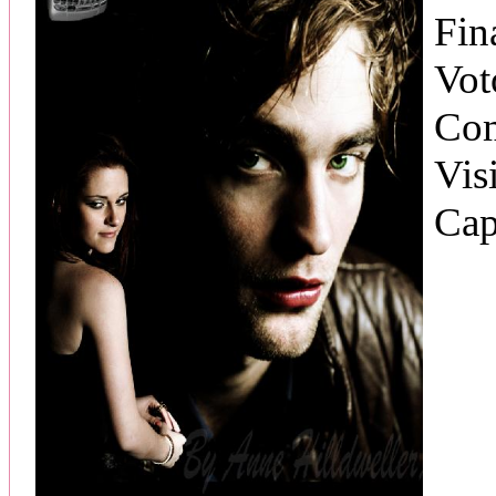
Fin
Vot
Com
Vis
Cap