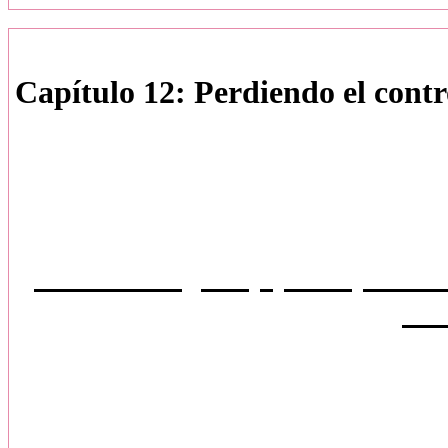
Capítulo 12: Perdiendo el contr
Disclaimer: Los persona
propiedad de Stepheni
Historia original, queda prohib
parc