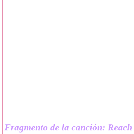
cambio, yo no podré dormir sabie
– Sólo será para dormir, lo prometo
Crucé lentamente la cocina y la 
imaginé que esa aventura fugaz 
estaba sintiendo, al menos para
corazón estaba por quebrantar 
cuidadosamente las escaleras y al
salía de mi habitación.
Fragmento de la canción: Reach 