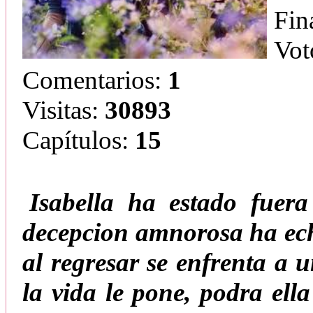
Fin
Vot
Comentarios:
1
Visitas:
30893
Capítulos:
15
Isabella ha estado fuera
decepcion amnorosa ha ech
al regresar se enfrenta a
la vida le pone, podra ella