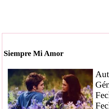
Siempre Mi Amor
Aut
Gén
Fec
Fec