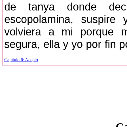
de tanya donde de
escopolamina, suspire 
volviera a mi porque 
segura, ella y yo por fin 
Capítulo 6: Acepto
Ca