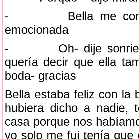
- Bella me conto q
emocionada
- Oh- dije sonriendo
quería decir que ella ta
boda- gracias
Bella estaba feliz con la
hubiera dicho a nadie, 
casa porque nos habíamos
yo solo me fui tenía que 