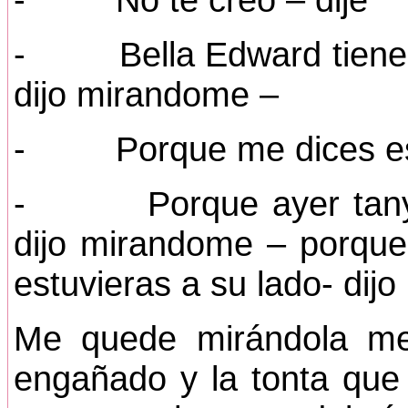
- Bella Edward tiene 
dijo mirandome –
- Porque me dices esto
- Porque ayer tanya d
dijo mirandome – porque 
estuvieras a su lado- dij
Me quede mirándola me 
engañado y la tonta que 