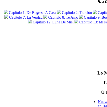
Capitulo 1: De Regreso A Casa
Capitulo 2: Traición
Capitu
Capitulo 7: La Verdad
Capitulo 8: Te Amo
Capitulo 9: Bo
Capitulo 12: Luna De Miel
Capitulo 13: Mi P
Lo
M
Úl
Nueva
en Ha