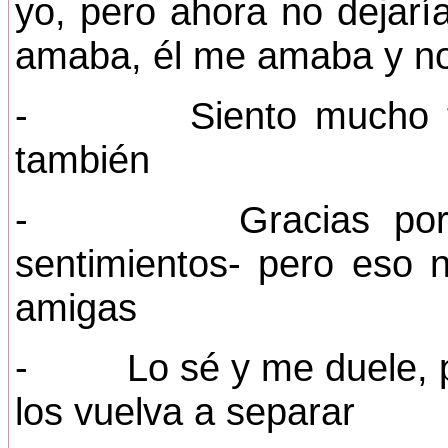
yo, pero ahora no dejaría
amaba, él me amaba y no
- Siento mucho todo 
también
- Gracias por deci
sentimientos- pero eso 
amigas
- Lo sé y me duele, per
los vuelva a separar