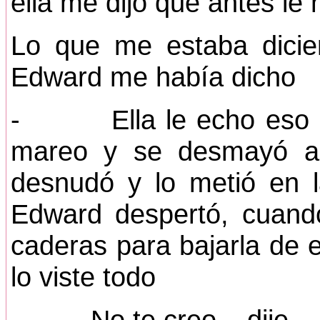
ella me dijo que antes le
Lo que me estaba dicie
Edward me había dicho
- Ella le echo eso al
mareo y se desmayó as
desnudó y lo metió en 
Edward despertó, cuando
caderas para bajarla de e
lo viste todo
- No te creo – dije