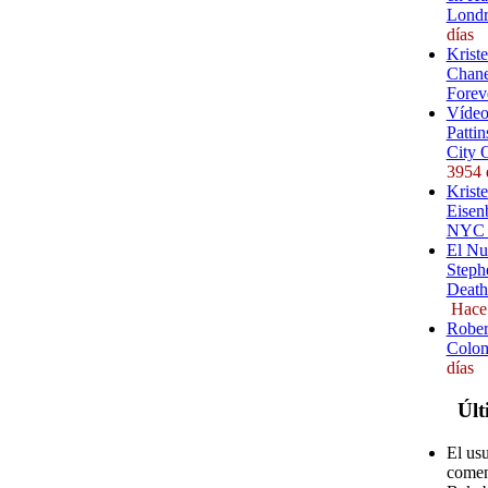
Londr
días
Krist
Chane
Forev
Vídeo
Pattin
City 
3954 
Kriste
Eisenb
NYC (
El Nu
Steph
Death
Hace
Rober
Colom
días
Últ
El us
comen