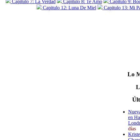
Capitulo 7: La Verdad
Capitulo 8: Te Amo
Capitulo 9: Bo
Capitulo 12: Luna De Miel
Capitulo 13: Mi P
Lo
M
Úl
Nueva
en Ha
Londr
días
Krist
Chane