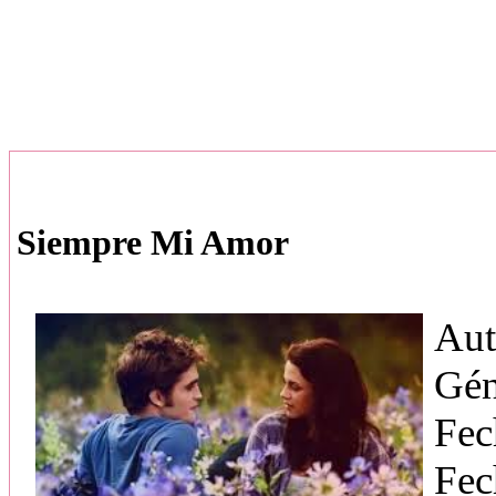
Siempre Mi Amor
Aut
Gén
Fec
Fec