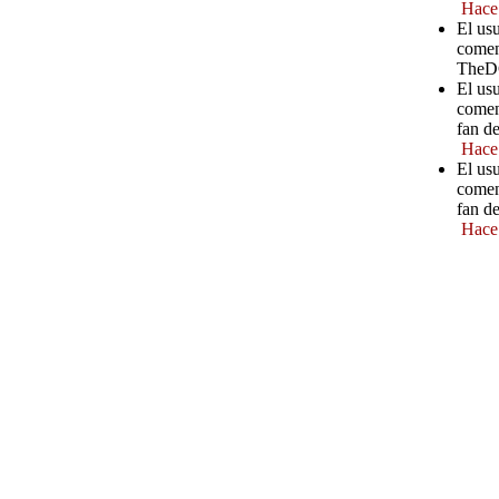
Hace
El us
comen
TheD
El us
comen
fan d
Hace
El usu
comen
fan d
Hace