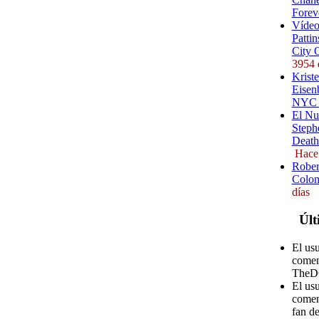
Forev
Vídeo
Pattin
City 
3954 
Kriste
Eisenb
NYC (
El Nu
Steph
Death
Hace
Rober
Colom
días
Últ
El us
comen
TheD
El us
comen
fan d