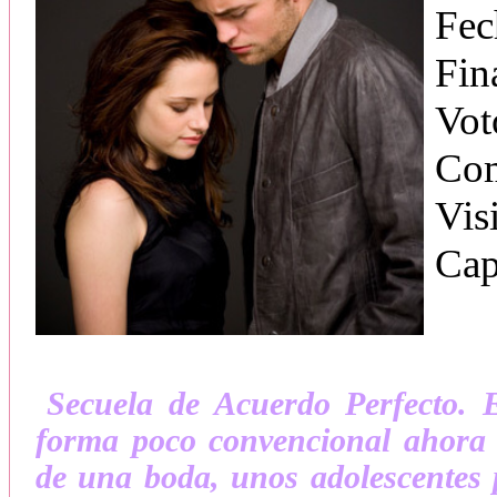
Fec
Fin
Vot
Com
Vis
Cap
Secuela de Acuerdo Perfecto.
forma poco convencional ahora t
de una boda, unos adolescentes p