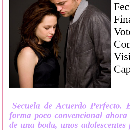
Fec
Fin
Vot
Com
Vis
Cap
Secuela de Acuerdo Perfecto.
forma poco convencional ahora t
de una boda, unos adolescentes p