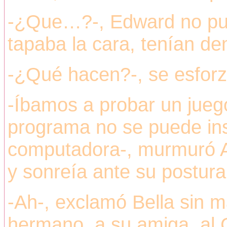
-¿Que…?-, Edward no pud
tapaba la cara, tenían d
-¿Qué hacen?-, se esforz
-Íbamos a probar un juego 
programa no se puede inst
computadora-, murmuró Al
y sonreía ante su postura
-Ah-, exclamó Bella sin m
hermano, a su amiga, al 