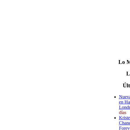
Lo
M
Úl
Nueva
en Ha
Londr
días
Krist
Chane
Forev