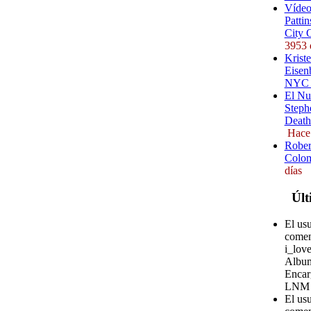
Vídeo
Pattin
City 
3953 
Kriste
Eisenb
NYC (
El Nu
Steph
Death
Hace
Rober
Colom
días
Últ
El usu
comen
i_love
Album
Encar
LNM
El us