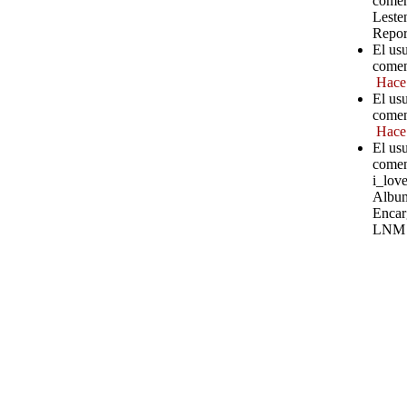
comen
Leste
Repor
El us
comen
Hace
El usu
comen
Hace
El usu
comen
i_love
Album
Encar
LNM