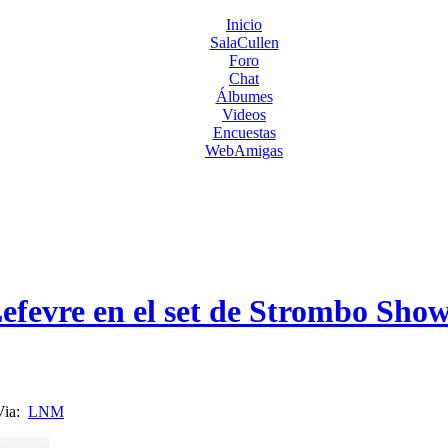
Inicio
SalaCullen
Foro
Chat
Álbumes
Videos
Encuestas
WebAmigas
Lefevre en el set de Strombo Sho
a:
LNM