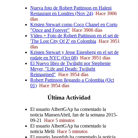
Nueva foto de Robert Pattinson en Halepi
Restaurant en Londres (Nov 24)
Hace 3906
días
Kristen Stewart como Coco Chanel en Corto
"Once and Forever"
Hace 3906 días
Vídeo + Foto de Robert Pattinson en el set de
'The Lost City Of Z' en Colombia
Hace 3951
días
Kristen Stewart y Jesse Eisenberg en el set de
rodaje en NYC (Oct 08)
Hace 3951 días
El Nuevo libro de Twilight por Stephenie
Meyer, "Life and Death: Twilight
Reimagined"
Hace 3954 días
Robert Pattinson llegando a Colombia (Oct
01)
Hace 3954 días
Última
Actividad
El usuario AlbertGAp ha comentado la
noticia MansenAbril, fan de la semana 2015-
09-21
Hace 5 minutos
El usuario AlbertGAp ha comentado la
noticia Melii
Hace 5 minutos
El usuario Jasonfub ha comentado la noticia