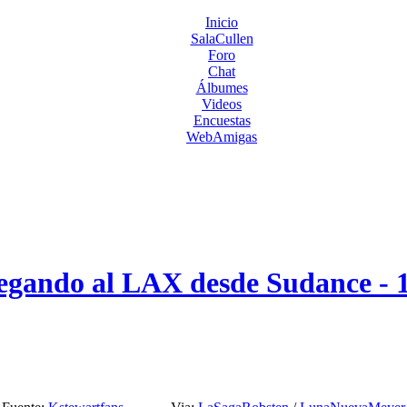
Inicio
SalaCullen
Foro
Chat
Álbumes
Videos
Encuestas
WebAmigas
legando al LAX desde Sudance - 