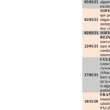
05/03/21
alguie
escrit
SOF
que pa
02/03/21
migue
siemrp
doy co
02/03/21
SOF
REI
nuevo,
22/01/21
aqui r
cueden
intere
CUL
conoce
//www.
/4/lun
17/01/21
hace u
no la 
si alg
podria
FRA
estan
10/11/20
salud
PAG