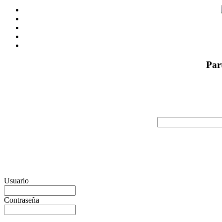
Par
Usuario
Contraseña