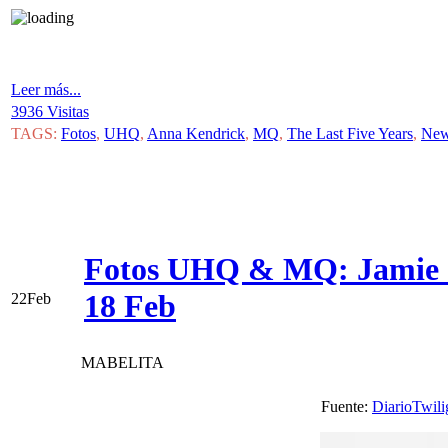
Leer más...
3936 Visitas
TAGS:
Fotos
,
UHQ
,
Anna Kendrick
,
MQ
,
The Last Five Years
,
New
Fotos UHQ & MQ: Jamie Ca
18 Feb
22
Feb
MABELITA
Fuente:
DiarioTwili