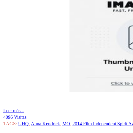
Leer más...
4096 Visitas
TAGS:
UHQ
,
Anna Kendrick
,
MQ
,
2014 Film Independent Spirit A