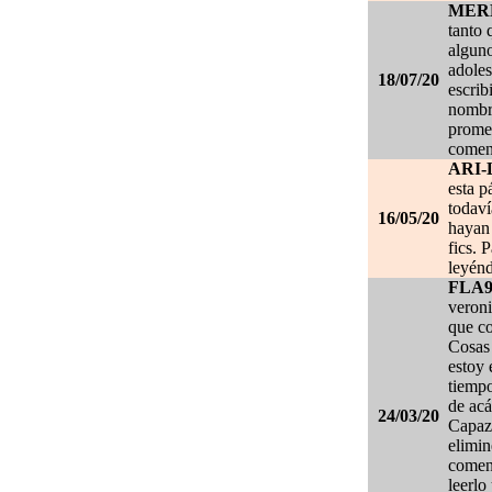
MER
tanto 
alguno
adoles
18/07/20
escrib
nombre
promet
coment
ARI-
esta p
todaví
16/05/20
hayan 
fics. 
leyénd
FLA
veroni
que co
Cosas 
estoy
tiempo
de acá
24/03/20
Capaz 
elimin
coment
leerlo