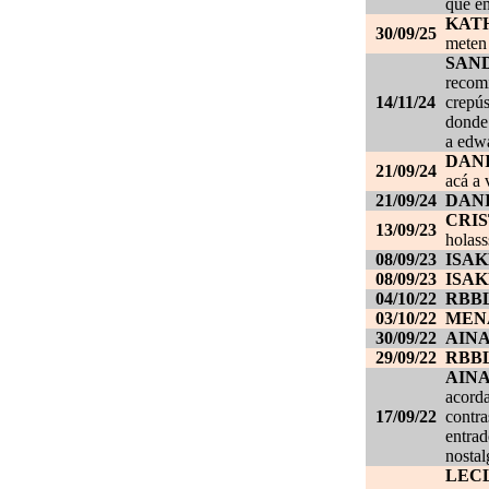
que en
KAT
30/09/25
meten 
SAN
recom
14/11/24
crepús
donde
a edwa
DANI
21/09/24
acá a 
21/09/24
DANI
CRI
13/09/23
holass
08/09/23
ISAK
08/09/23
ISAK
04/10/22
RBB
03/10/22
MEN
30/09/22
AIN
29/09/22
RBB
AIN
acorda
17/09/22
contra
entrad
nostal
LEC