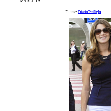
MABELITA
Fuente:
DiarioTwilight
V