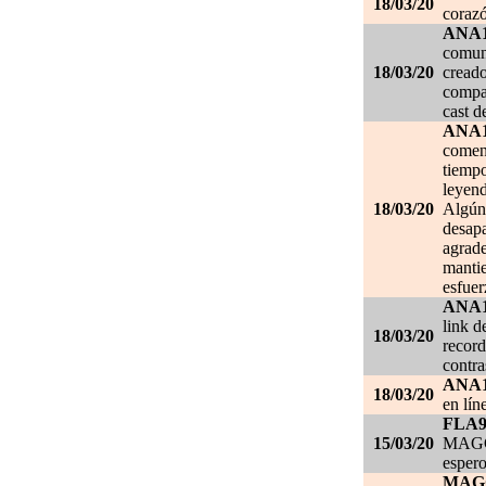
18/03/20
corazó
ANA
comuni
18/03/20
creado
compar
cast d
ANA
comen
tiempo
leyend
18/03/20
Algún 
desapa
agrade
mantie
esfuer
ANA
link d
18/03/20
record
contra
ANA
18/03/20
en lín
FLA
15/03/20
MAGGI
espero
MAG