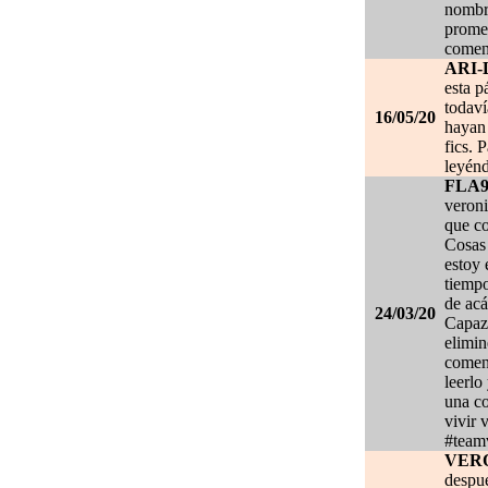
nombre
promet
coment
ARI-
esta p
todaví
16/05/20
hayan 
fics. 
leyénd
FLA
veroni
que co
Cosas 
estoy
tiempo
de acá
24/03/20
Capaz 
elimin
coment
leerlo
una co
vivir 
#team
VER
despué