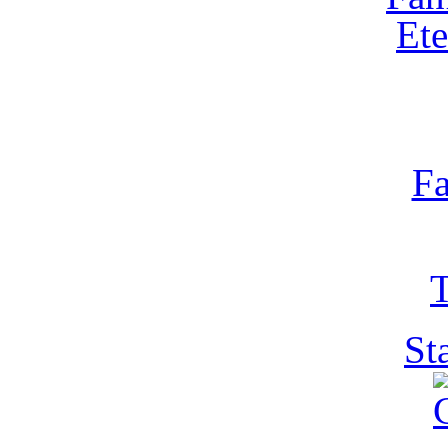
Ete
Fa
T
St