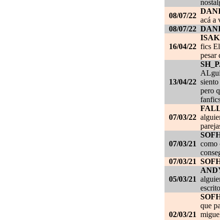
nostal
DANI
08/07/22
acá a 
08/07/22
DANI
ISAK
16/04/22
fics E
pesar 
SH_
ALgui
13/04/22
siento
pero q
fanfic
FAL
07/03/22
alguie
pareja
SOF
07/03/21
como c
conseg
07/03/21
SOF
AND
05/03/21
alguie
escrit
SOF
que pa
02/03/21
migue