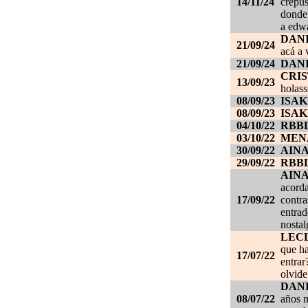
14/11/24
crepús
donde
a edwa
DANI
21/09/24
acá a 
21/09/24
DANI
CRI
13/09/23
holass
08/09/23
ISAK
08/09/23
ISAK
04/10/22
RBB
03/10/22
MEN
30/09/22
AIN
29/09/22
RBB
AIN
acorda
17/09/22
contra
entrad
nostal
LEC
que ha
17/07/22
entrar
olvide
DANI
08/07/22
años m