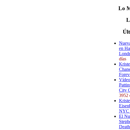
Lo
M
Úl
Nueva
en Ha
Londr
días
Krist
Chane
Forev
Vídeo
Pattin
City 
3952 
Kriste
Eisenb
NYC (
El Nu
Steph
Death