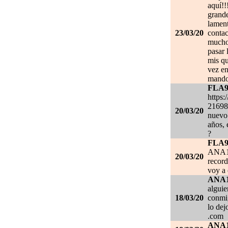
aquí!!
grand
lament
23/03/20
contac
mucho.
pasar 
mis qu
vez en
mando
FLA
https:
21698
20/03/20
nuevo 
años, 
?
FLA
ANA1
20/03/20
record
voy a 
ANA
alguie
18/03/20
conmig
lo de
.com
ANA