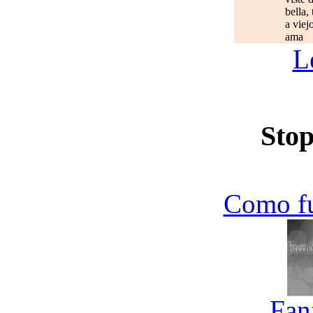
bella,
a viej
ama
L
Stop
Como f
Fan