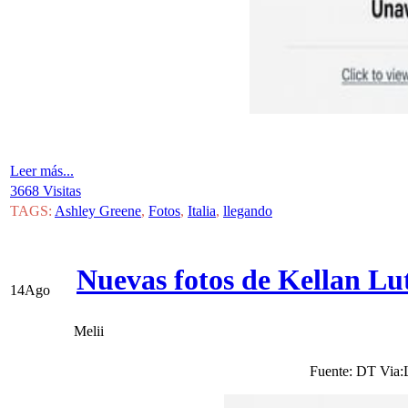
Leer más...
3668 Visitas
TAGS:
Ashley Greene
,
Fotos
,
Italia
,
llegando
Nuevas fotos de Kellan Lu
14
Ago
Melii
Fuente: DT Via