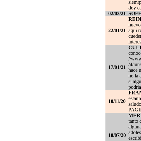
siemrp
doy co
02/03/21
SOF
REI
nuevo,
22/01/21
aqui r
cueden
intere
CUL
conoce
//www.
/4/lun
17/01/21
hace u
no la 
si alg
podria
FRA
estan
10/11/20
salud
PAG
MER
tanto 
alguno
adoles
18/07/20
escrib