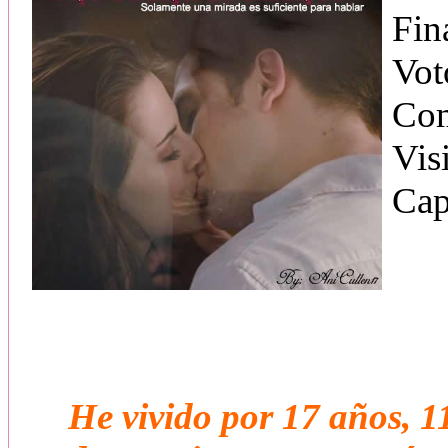
Fin
Vot
Com
Vis
Cap
He vivido por 17 años, 11