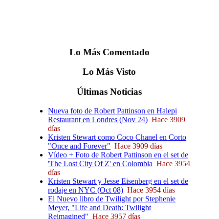
Lo
Más
Comentado
Lo
Más
Visto
Últimas
Noticias
Nueva foto de Robert Pattinson en Halepi
Restaurant en Londres (Nov 24)
Hace 3909
días
Kristen Stewart como Coco Chanel en Corto
"Once and Forever"
Hace 3909 días
Vídeo + Foto de Robert Pattinson en el set de
'The Lost City Of Z' en Colombia
Hace 3954
días
Kristen Stewart y Jesse Eisenberg en el set de
rodaje en NYC (Oct 08)
Hace 3954 días
El Nuevo libro de Twilight por Stephenie
Meyer, "Life and Death: Twilight
Reimagined"
Hace 3957 días