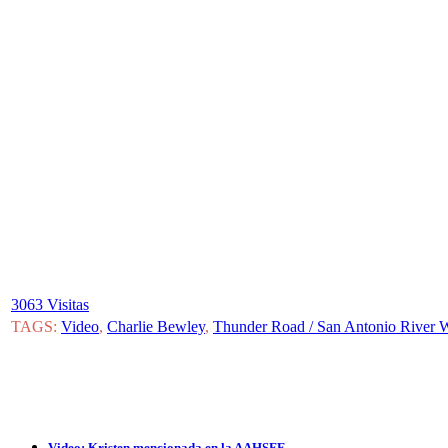
3063 Visitas
TAGS:
Video
,
Charlie Bewley
,
Thunder Road / San Antonio River 
Video: Kristen mencionada en la AAHSFF