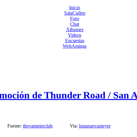
Inicio
SalaCullen
Foro
Chat
Álbumes
Videos
Encuestas
WebAmigas
omoción de Thunder Road / San 
Fuente:
thevampireclub
Via:
lunanuevameyer