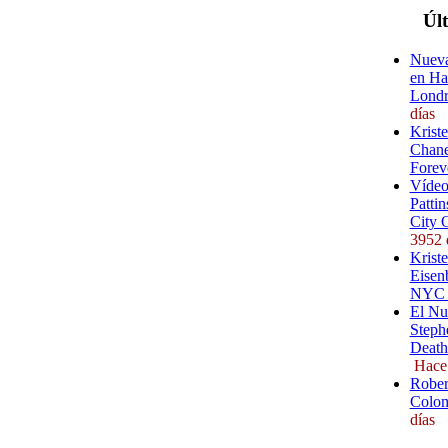
Úl
Nueva
en Ha
Londr
días
Krist
Chane
Forev
Vídeo
Pattin
City 
3952 
Kriste
Eisenb
NYC (
El Nu
Steph
Death
Hace
Rober
Colom
días