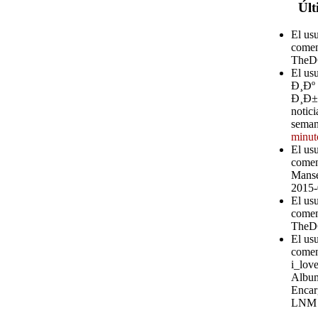
Últ
El us
comen
TheD
El u
Ð¸Ðº
Ð¸Ð±Ð
notici
seman
minut
El us
comen
Manse
2015-
El us
comen
TheD
El us
comen
i_love
Album
Encar
LNM