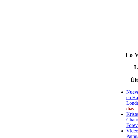
Lo
M
Úl
Nueva
en Ha
Londr
días
Krist
Chane
Forev
Vídeo
Pattin