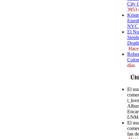
City 
3953 
Kriste
Eisenb
NYC (
El Nu
Steph
Death
Hace
Rober
Colom
días
Últ
El us
comen
i_love
Album
Encar
LNM
El usu
comen
fan d