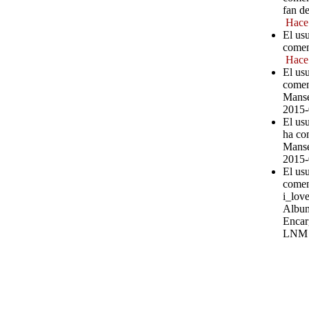
fan d
Hace
El us
comen
Hace
El us
comen
Manse
2015-
El usu
ha co
Manse
2015-
El us
comen
i_love
Album
Encar
LNM