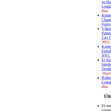
en Ha
Londr
días
Krist
Chane
Forev
Vídeo
Pattin
City 
3952 
Kriste
Eisenb
NYC (
El Nu
Steph
Death
Hace
Rober
Colom
días
Últ
El us
comen