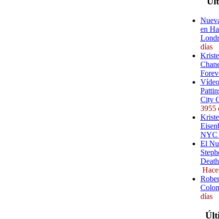
Úl
Nueva
en Ha
Londr
días
Krist
Chane
Forev
Vídeo
Pattin
City 
3955 
Kriste
Eisenb
NYC (
El Nu
Steph
Death
Hace
Rober
Colom
días
Últ