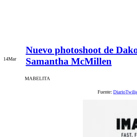
Nuevo photoshoot de Dakota
Samantha McMillen
14
Mar
MABELITA
Fuente:
DiarioTwili