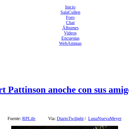
Inicio
SalaCullen
Foro
Chat
Álbumes
Videos
Encuestas
WebAmigas
t Pattinson anoche con sus amig
Fuente:
RPLife
Via:
DiarioTwilight
/
LunaNuevaMeyer