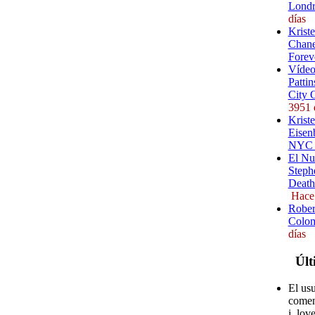
Londr
días
Krist
Chane
Forev
Vídeo
Pattin
City 
3951 
Kriste
Eisenb
NYC (
El Nu
Steph
Death
Hace
Rober
Colom
días
Últ
El us
comen
i_love