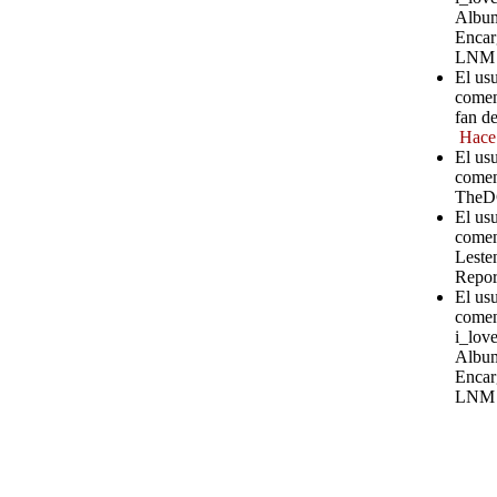
Album
Encar
LNM
El usu
comen
fan d
Hace
El us
comen
TheD
El us
comen
Leste
Repor
El us
comen
i_love
Album
Encar
LNM