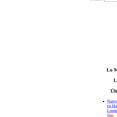
Lo
M
Úl
Nueva
en Ha
Londr
días