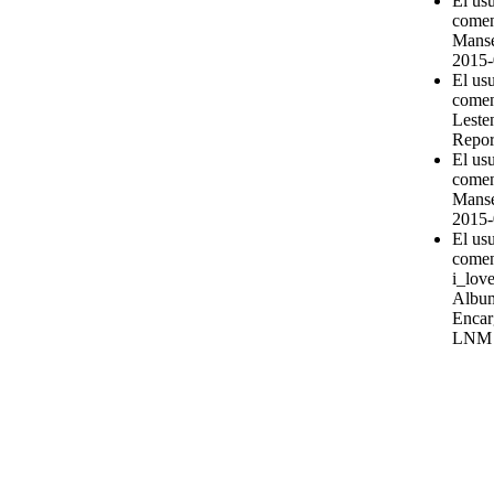
El us
comen
Manse
2015-
El us
comen
Leste
Repor
El us
comen
Manse
2015-
El us
comen
i_love
Album
Encar
LNM