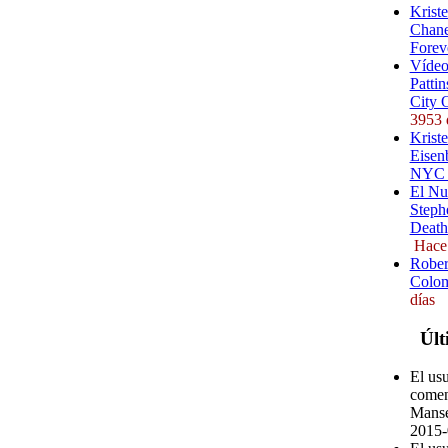
Krist
Chane
Forev
Vídeo
Pattin
City 
3953 
Kriste
Eisenb
NYC (
El Nu
Steph
Death
Hace
Rober
Colom
días
Últ
El us
comen
Manse
2015-