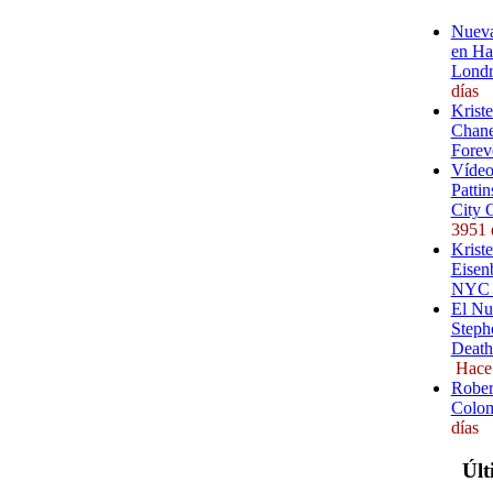
Nueva
en Ha
Londr
días
Krist
Chane
Forev
Vídeo
Pattin
City 
3951 
Kriste
Eisenb
NYC (
El Nu
Steph
Death
Hace
Rober
Colom
días
Últ