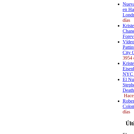
Nueva
en Ha
Londr
días
Krist
Chane
Forev
Vídeo
Pattin
City 
3954 
Kriste
Eisenb
NYC (
El Nu
Steph
Death
Hace
Rober
Colom
días
Últ