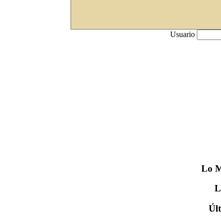
Usuario
Lo
M
Úl