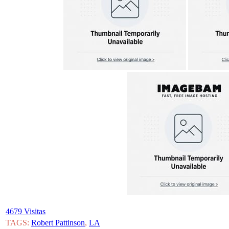
4679 Visitas
TAGS:
Robert Pattinson
,
LA