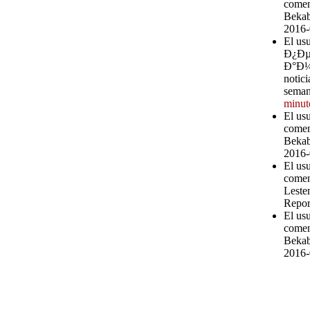
comen
Bekab
2016-
El u
Ð¿Ð
Ð°Ð¼ 
notici
seman
minut
El us
comen
Bekab
2016-
El us
comen
Leste
Repor
El us
comen
Bekab
2016-