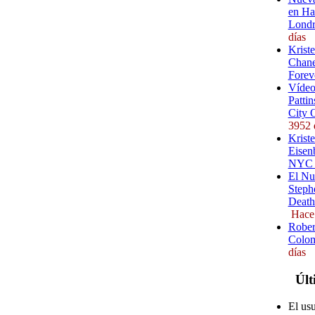
en Ha
Londr
días
Krist
Chane
Forev
Vídeo
Pattin
City 
3952 
Kriste
Eisenb
NYC (
El Nu
Steph
Death
Hace
Rober
Colom
días
Últ
El us