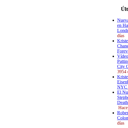
Úl
Nueva
en Ha
Londr
días
Krist
Chane
Forev
Vídeo
Pattin
City 
3954 
Kriste
Eisenb
NYC (
El Nu
Steph
Death
Hace
Rober
Colom
días