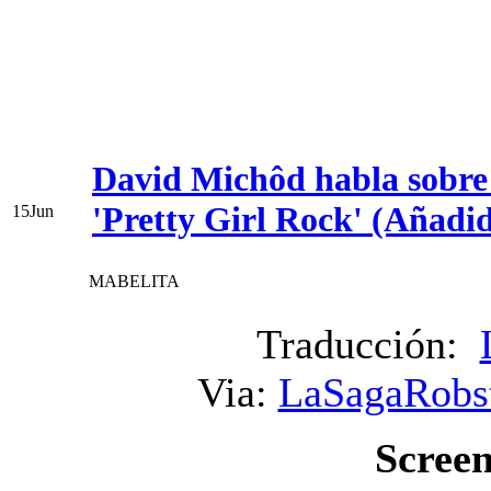
David Michôd habla sobre R
'Pretty Girl Rock' (Añadid
15
Jun
MABELITA
Traducción:
Via:
LaSagaRobs
Scree