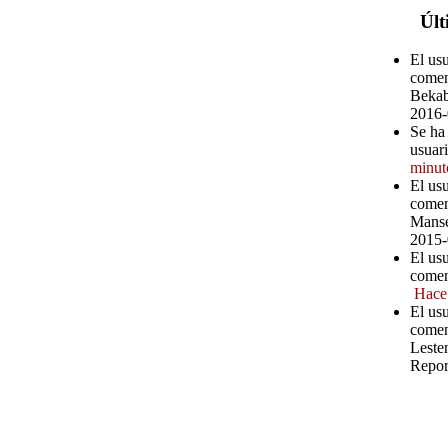
Últ
El us
comen
Bekab
2016-
Se ha 
usuar
minut
El us
comen
Manse
2015-
El us
comen
Hace
El usu
comen
Leste
Repor