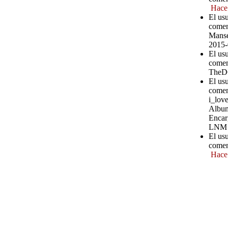
Hace
El us
comen
Manse
2015-
El us
comen
TheD
El usu
comen
i_love
Album
Encar
LNM
El us
comen
Hace