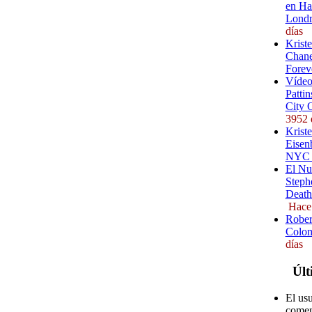
en Ha
Londr
días
Krist
Chane
Forev
Vídeo
Pattin
City 
3952 
Kriste
Eisenb
NYC (
El Nu
Steph
Death
Hace
Rober
Colom
días
Últ
El us
comen