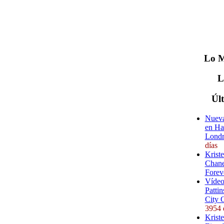
Lo
M
Úl
Nueva
en Ha
Londr
días
Krist
Chane
Forev
Vídeo
Pattin
City 
3954 
Kriste