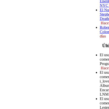
Eisenb
NYC (
El Nu
Steph
Death
Hace
Rober
Colom
días
Últ
El us
comen
Progr
Hace
El us
comen
i_love
Album
Encar
LNM
El us
comen
Leste