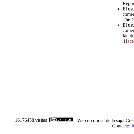
Repor
El us
comen
TheD
El us
comen
fan d
Hace
16176458 visitas
- Web no oficial de la saga Cre
Contacto:
l