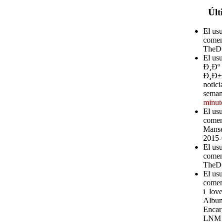
Últ
El us
comen
TheD
El u
Ð¸Ðº
Ð¸Ð±Ð
notici
seman
minut
El us
comen
Manse
2015-
El us
comen
TheD
El us
comen
i_love
Album
Encar
LNM