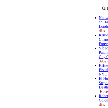
Úl
Nueva
en Ha
Londr
días
Krist
Chane
Forev
Vídeo
Pattin
City 
3952 
Kriste
Eisenb
NYC (
El Nu
Steph
Death
Hace
Rober
Colom
días