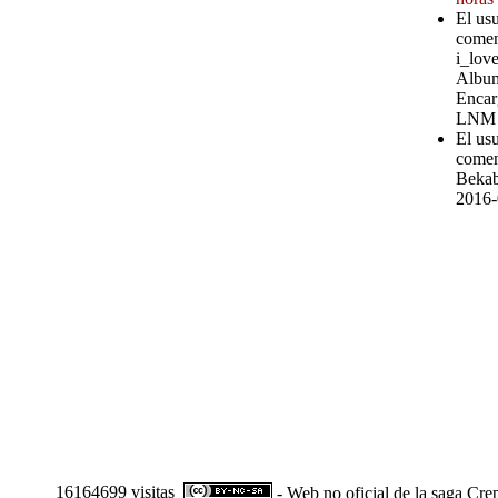
El us
comen
i_love
Album
Encar
LNM
El us
comen
Bekab
2016-
16164699 visitas
- Web no oficial de la saga Cre