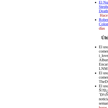
El Nu
Steph
Death
Hace
Rober
Colom
días
Últ
El us
comen
i_love
Album
Encar
LNM
El us
comen
TheD
El u
Ñ?Ð
´Ð½Ñ?
notici
seman
horas