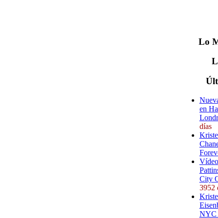
Lo
M
Úl
Nueva
en Ha
Londr
días
Krist
Chane
Forev
Vídeo
Pattin
City 
3952 
Kriste
Eisenb
NYC (